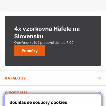
4x vzorkovna Häfele na
Slovensku
Otevřeno každý pracovní den od 7:00.
Pobočky
KATALOGY
Nábytkové kování Häfele
O PORTÁLU
Stavební katalog Häfele
Souhlas se soubory cookies
Provozovatel portálu
Brožury Häfele