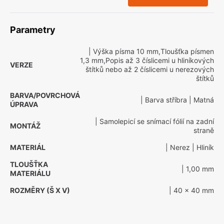
Parametry
| Výška písma 10 mm,Tloušťka písmen
1,3 mm,Popis až 3 číslicemi u hliníkových
VERZE
štítků nebo až 2 číslicemi u nerezových
štítků
BARVA/POVRCHOVÁ
| Barva stříbra
| Matná
ÚPRAVA
| Samolepicí se snímací fólií na zadní
MONTÁŽ
straně
MATERIÁL
| Nerez
| Hliník
TLOUŠŤKA
| 1,00 mm
MATERIÁLU
ROZMĚRY (Š X V)
| 40 x 40 mm