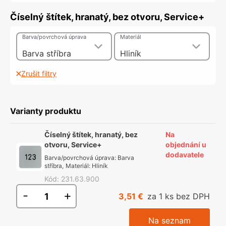
Číselný štítek, hranatý, bez otvoru, Service+
Barva/povrchová úprava
Materiál
Barva stříbra
Hliník
Zrušit filtry
Varianty produktu
Číselný štítek, hranatý, bez
Na
otvoru, Service+
objednání u
dodavatele
Barva/povrchová úprava
:
Barva
stříbra
,
Materiál
:
Hliník
Kód
:
231.63.900
-
+
3,51 €
za 1 ks bez DPH
Na seznam