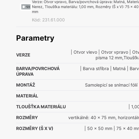
Verze
:
Otvor vpravo
,
Barva/povrchová úprava
:
Matná
,
Materi
Nerez
,
Tloušťka materiálu
:
1,00 mm
,
Rozměry (Š x V)
:
75 x 40
mm
Kód
:
231.61.000
Parametry
| Otvor vlevo
| Otvor vpravo
| Otv
VERZE
písma 12 mm,Tloušťk
BARVA/POVRCHOVÁ
| Barva stříbra
| Matná
| Barv
ÚPRAVA
MONTÁŽ
Samolepicí se snímací fólií
MATERIÁL
TLOUŠŤKA MATERIÁLU
| 1,
ROZMĚRY
vertikálně: 40 x 75 mm, horizontá
ROZMĚRY (Š X V)
| 50 x 50 mm
| 75 x 40 m