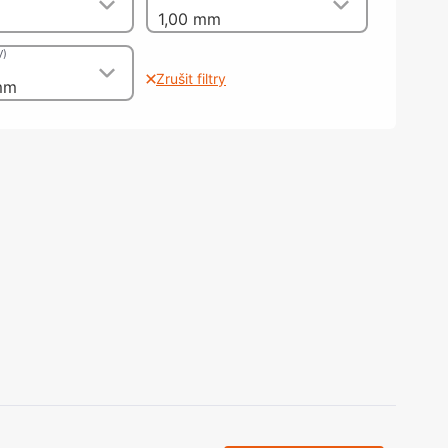
olečka
1,00 mm
olové nohy, Nábytkové nohy a
chanismy nastavení
V)
olová kování
Zrušit filtry
mm
bytkové kluzáky a kolečka