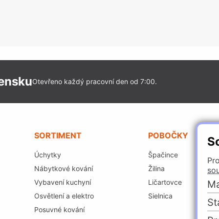
vensku
Otevřeno každý pracovní den od 7:00.
SORTIMENT
POBOČKY
S
Úchytky
Špačince
Pro
Nábytkové kování
Žilina
so
Vybavení kuchyní
Ličartovce
Ma
Osvětlení a elektro
Sielnica
St
Posuvné kování