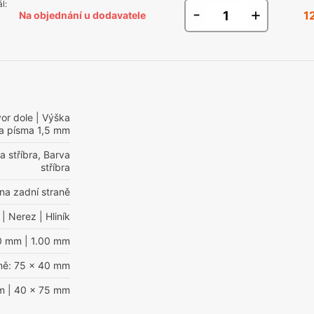
ál
:
-
+
1
Na objednání u dodavatele
or dole
| Výška
a písma 1,5 mm
a stříbra, Barva
stříbra
 na zadní straně
| Nerez
| Hliník
00 mm
| 1.00 mm
lně: 75 x 40 mm
m
| 40 x 75 mm