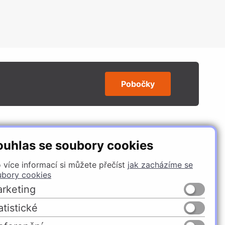
Pobočky
SLEDUJTE NÁS
ouhlas se soubory cookies
 více informací si můžete přečíst
jak zacházíme se
ubory cookies
rketing
atistické