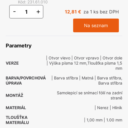
Kód
:
231.61.010
-
+
12,81 €
za 1 ks bez DPH
Na seznam
Parametry
| Otvor vlevo
| Otvor vpravo
| Otvor dole
VERZE
| Výška písma 12 mm,Tloušťka písma 1,5
mm
BARVA/POVRCHOVÁ
| Barva stříbra
| Matná
| Barva stříbra,
ÚPRAVA
Barva stříbra
Samolepicí se snímací fólií na zadní
MONTÁŽ
straně
MATERIÁL
| Nerez
| Hliník
TLOUŠŤKA
| 1,00 mm
| 1.00 mm
MATERIÁLU