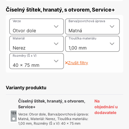
Číselný štítek, hranatý, s otvorem, Service+
Verze
Barva/povrchová úprava
Otvor dole
Matná
Materiál
Tloušťka materiálu
Nerez
1,00 mm
Rozměry (Š x V)
Zrušit filtry
40 x 75 mm
Varianty produktu
Číselný štítek, hranatý, s otvorem,
Na
Service+
objednání u
dodavatele
Verze
:
Otvor dole
,
Barva/povrchová úprava
:
Matná
,
Materiál
:
Nerez
,
Tloušťka materiálu
:
1,00 mm
,
Rozměry (Š x V)
:
40 x 75 mm