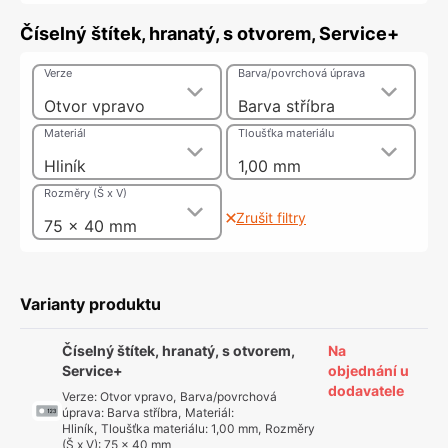
Číselný štítek, hranatý, s otvorem, Service+
Verze
Barva/povrchová úprava
Otvor vpravo
Barva stříbra
Materiál
Tloušťka materiálu
Hliník
1,00 mm
Rozměry (Š x V)
Zrušit filtry
75 x 40 mm
Varianty produktu
Číselný štítek, hranatý, s otvorem,
Na
Service+
objednání u
dodavatele
Verze
:
Otvor vpravo
,
Barva/povrchová
úprava
:
Barva stříbra
,
Materiál
:
Hliník
,
Tloušťka materiálu
:
1,00 mm
,
Rozměry
(Š x V)
:
75 x 40 mm