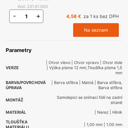
Kód
:
231.61.900
-
+
4,58 €
za 1 ks bez DPH
Na seznam
Parametry
| Otvor vlevo
| Otvor vpravo
| Otvor dole
VERZE
| Výška písma 12 mm,Tloušťka písma 1,5
mm
BARVA/POVRCHOVÁ
| Barva stříbra
| Matná
| Barva stříbra,
ÚPRAVA
Barva stříbra
Samolepicí se snímací fólií na zadní
MONTÁŽ
straně
MATERIÁL
| Nerez
| Hliník
TLOUŠŤKA
| 1,00 mm
| 1.00 mm
MATERIÁLU