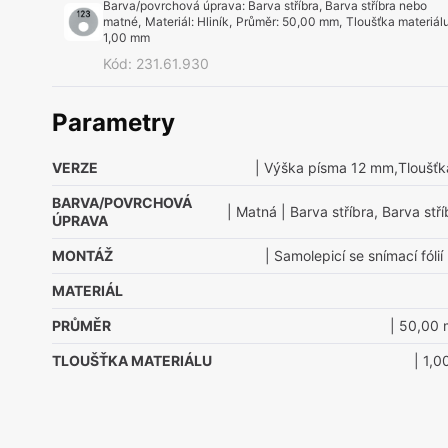
Barva/povrchová úprava
:
Barva stříbra, Barva stříbra nebo
matné
,
Materiál
:
Hliník
,
Průměr
:
50,00 mm
,
Tloušťka materiál
1,00 mm
Kód
:
231.61.930
Parametry
VERZE
| Výška písma 12 mm,Tloušťk
BARVA/POVRCHOVÁ
| Matná
| Barva stříbra, Barva st
ÚPRAVA
MONTÁŽ
| Samolepicí se snímací fólií
MATERIÁL
PRŮMĚR
| 50,00
TLOUŠŤKA MATERIÁLU
| 1,