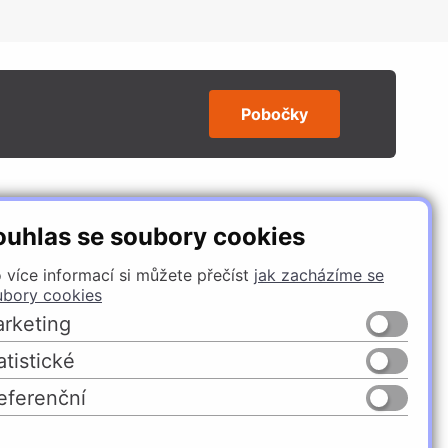
Pobočky
SLEDUJTE NÁS
ouhlas se soubory cookies
 více informací si můžete přečíst
jak zacházíme se
ubory cookies
rketing
atistické
eferenční
Česko
Slovensko