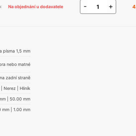
-
+
4
Na objednání u dodavatele
u
:
a písma 1,5 mm
říbra nebo matné
 na zadní straně
| Nerez
| Hliník
 mm
| 50.00 mm
00 mm
| 1.00 mm