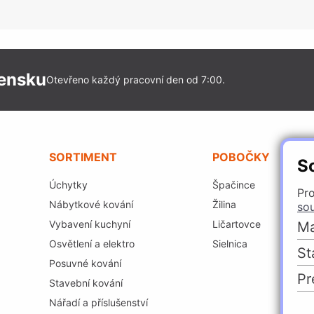
vensku
Otevřeno každý pracovní den od 7:00.
SORTIMENT
POBOČKY
S
Úchytky
Špačince
Pro
Nábytkové kování
Žilina
so
Vybavení kuchyní
Ličartovce
Ma
Osvětlení a elektro
Sielnica
St
Posuvné kování
Pr
Stavební kování
Nářadí a příslušenství