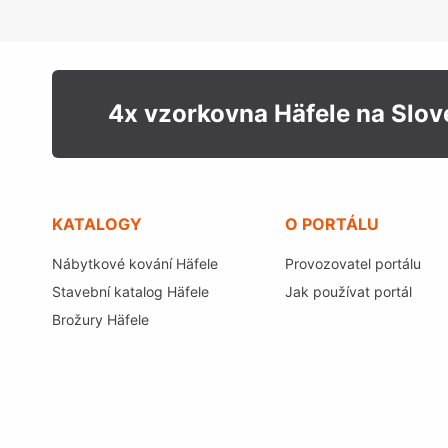
4x vzorkovna Häfele na Slo
KATALOGY
O PORTÁLU
Nábytkové kování Häfele
Provozovatel portálu
Stavební katalog Häfele
Jak používat portál
Brožury Häfele