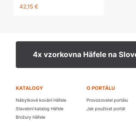
42,15 €
4x vzorkovna Häfele na Slo
KATALOGY
O PORTÁLU
Nábytkové kování Häfele
Provozovatel portálu
Stavební katalog Häfele
Jak používat portál
Brožury Häfele