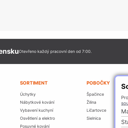
vensku
Otevřeno každý pracovní den od 7:00.
SORTIMENT
POBOČKY
S
Úchytky
Špačince
Pro
Nábytkové kování
Žilina
so
Vybavení kuchyní
Ličartovce
Ma
Osvětlení a elektro
Sielnica
St
Posuvné kování