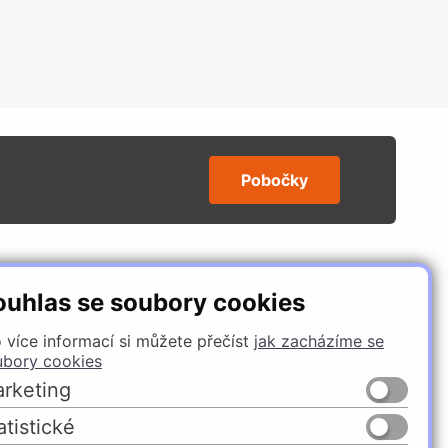
Pobočky
SLEDUJTE NÁS
ouhlas se soubory cookies
 více informací si můžete přečíst
jak zacházíme se
ubory cookies
rketing
atistické