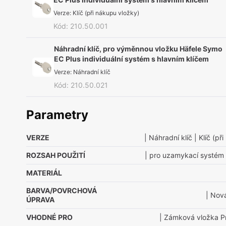
Verze
:
Klíč (při nákupu vložky)
Kód
:
210.50.001
Náhradní klíč, pro výměnnou vložku Häfele Symo
EC Plus individuální systém s hlavním klíčem
Verze
:
Náhradní klíč
Kód
:
210.50.021
Parametry
VERZE
| Náhradní klíč
| Klíč (př
ROZSAH POUŽITÍ
| pro uzamykací systém H
MATERIÁL
BARVA/POVRCHOVÁ
| Nová
ÚPRAVA
VHODNÉ PRO
| Zámková vložka 