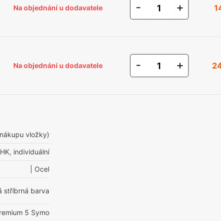
-
+
1
Na objednání u dodavatele
-
+
2
Na objednání u dodavatele
i nákupu vložky)
K, individuální
| Ocel
 stříbrná barva
Premium 5 Symo