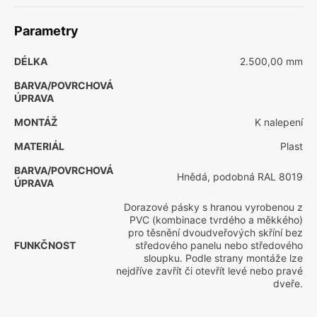
Parametry
DÉLKA
2.500,00 mm
BARVA/POVRCHOVÁ
ÚPRAVA
MONTÁŽ
K nalepení
MATERIÁL
Plast
BARVA/POVRCHOVÁ
Hnědá, podobná RAL 8019
ÚPRAVA
Dorazové pásky s hranou vyrobenou z
PVC (kombinace tvrdého a měkkého)
pro těsnění dvoudveřových skříní bez
FUNKČNOST
středového panelu nebo středového
sloupku. Podle strany montáže lze
nejdříve zavřít či otevřít levé nebo pravé
dveře.