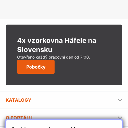
4x vzorkovna Häfele na
Slovensku
Otevřeno každý pracovní den od 7:00.
Pobočky
KATALOGY
Nábytkové kování Häfele
O PORTÁLU
Stavební katalog Häfele