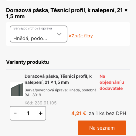
Dorazová páska, Těsnicí profil, k nalepení, 21 x
1,5 mm
Barva/povrchová úprava
Zrušit filtry
Hnědá, podobná RAL 8019
Varianty produktu
Dorazová páska, Těsnicí profil, k
Na
nalepení, 21 x 1,5 mm
objednání u
dodavatele
Barva/povrchová úprava
:
Hnědá, podobná
RAL 8019
Kód
:
239.91.105
-
+
4,21 €
za 1 ks bez DPH
Na seznam