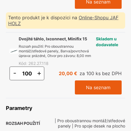
Na seznam
Tento produkt je k dispozici na
Online-Shopu JAF
HOLZ
Dvojité táhlo, Ixconnect, Minifix 15
Skladem u
dodavatele
Rozsah použití
:
Pro oboustrannou
montáž/středové panely
,
Barva/povrchová
úprava
:
prázdné
,
Otvor pro závoru
:
8,00 mm
Kód
:
262.27.118
-
+
20,00 €
za 100 ks bez DPH
Na seznam
Parametry
| Pro oboustrannou montáž/středové
ROZSAH POUŽITÍ
panely
| Pro spoje desek na plocho