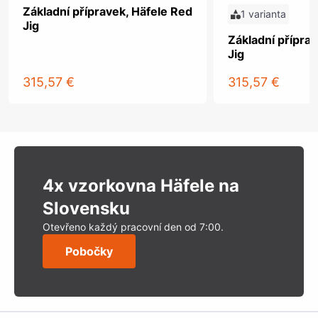
Základní přípravek, Häfele Red
1 varianta
Jig
Základní přípra
Jig
315,57 €
315,57 €
4x vzorkovna Häfele na
Slovensku
Otevřeno každý pracovní den od 7:00.
Pobočky