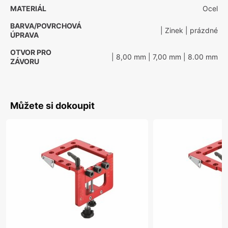
MATERIÁL
Ocel
BARVA/POVRCHOVÁ
| Zinek
| prázdné
ÚPRAVA
OTVOR PRO
| 8,00 mm
| 7,00 mm
| 8.00 mm
ZÁVORU
Můžete si dokoupit