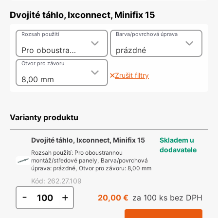
Dvojité táhlo, Ixconnect, Minifix 15
Rozsah použití
Barva/povrchová úprava
Pro oboustrannou montáž/středové panely
prázdné
Otvor pro závoru
Zrušit filtry
8,00 mm
Varianty produktu
Dvojité táhlo, Ixconnect, Minifix 15
Skladem u
dodavatele
Rozsah použití
:
Pro oboustrannou
montáž/středové panely
,
Barva/povrchová
úprava
:
prázdné
,
Otvor pro závoru
:
8,00 mm
Kód
:
262.27.109
-
+
20,00 €
za 100 ks bez DPH