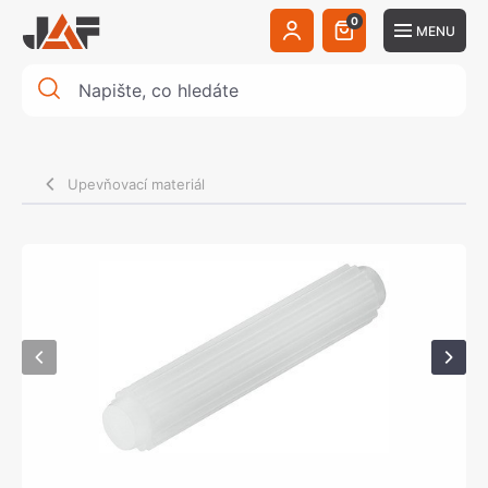
0
MENU
Upevňovací materiál