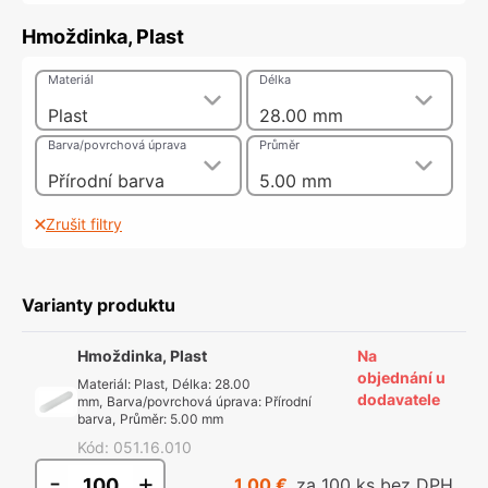
Hmoždinka, Plast
Materiál
Délka
Plast
28.00 mm
Barva/povrchová úprava
Průměr
Přírodní barva
5.00 mm
Zrušit filtry
Varianty produktu
Hmoždinka, Plast
Na
objednání u
Materiál
:
Plast
,
Délka
:
28.00
dodavatele
mm
,
Barva/povrchová úprava
:
Přírodní
barva
,
Průměr
:
5.00 mm
Kód
:
051.16.010
-
+
1,00 €
za 100 ks bez DPH