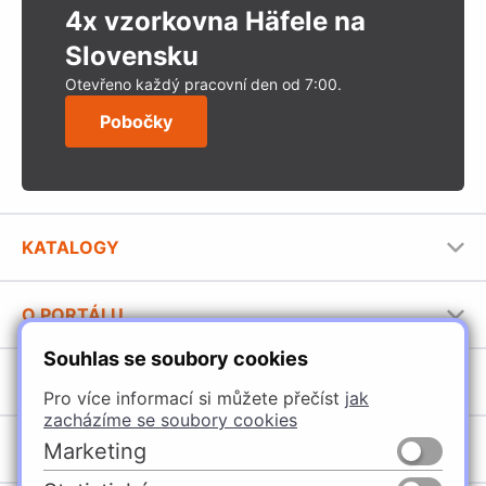
4x vzorkovna Häfele na
Slovensku
Otevřeno každý pracovní den od 7:00.
Pobočky
KATALOGY
Nábytkové kování Häfele
O PORTÁLU
Stavební katalog Häfele
Souhlas se soubory cookies
Provozovatel portálu
Brožury Häfele
SORTIMENT
Jak používat portál
Pro více informací si můžete přečíst
jak
zacházíme se soubory cookies
Úchytky
POBOČKY
Marketing
Nábytkové kování