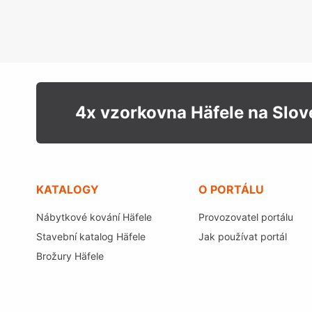
4x vzorkovna Häfele na Slo
KATALOGY
O PORTÁLU
Nábytkové kování Häfele
Provozovatel portálu
Stavební katalog Häfele
Jak používat portál
Brožury Häfele