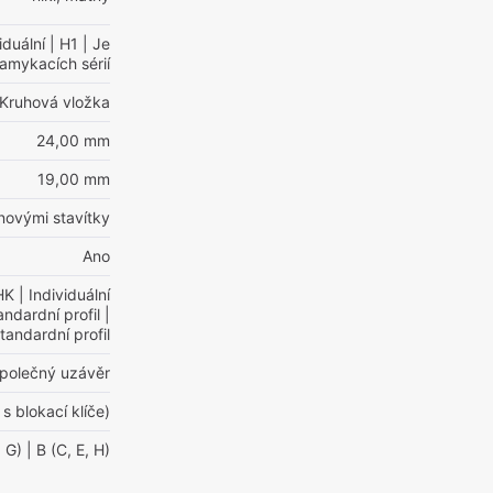
iduální
| H1
| Je
mykacích sérií
Kruhová vložka
24,00 mm
19,00 mm
inovými stavítky
Ano
HK
| Individuální
andardní profil
|
andardní profil
polečný uzávěr
 s blokací klíče)
, G)
| B (C, E, H)