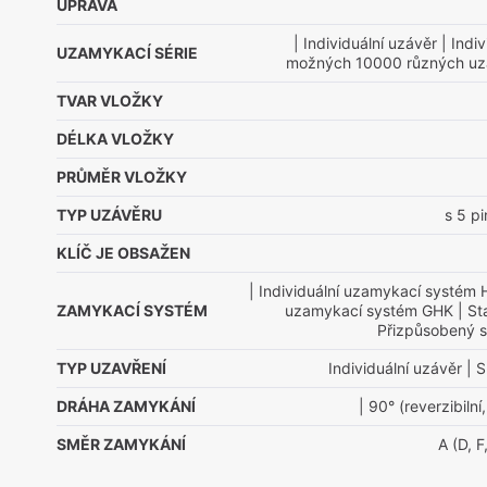
ÚPRAVA
| Individuální uzávěr
| Indiv
UZAMYKACÍ SÉRIE
možných 10000 různých uza
TVAR VLOŽKY
DÉLKA VLOŽKY
PRŮMĚR VLOŽKY
TYP UZÁVĚRU
s 5 p
KLÍČ JE OBSAŽEN
| Individuální uzamykací systém 
ZAMYKACÍ SYSTÉM
uzamykací systém GHK
| St
Přizpůsobený st
TYP UZAVŘENÍ
Individuální uzávěr
| S
DRÁHA ZAMYKÁNÍ
| 90° (reverzibilní,
SMĚR ZAMYKÁNÍ
A (D, F