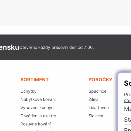
vensku
Otevřeno každý pracovní den od 7:00.
SORTIMENT
POBOČKY
S
Úchytky
Špačince
Pro
Nábytkové kování
Žilina
so
Vybavení kuchyní
Ličartovce
Ma
Osvětlení a elektro
Sielnica
St
Posuvné kování
Pr