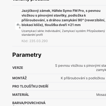
Jazýčkový zámek, Häfele Symo FM Pro, s pevnou
vložkou s pinovými stavítky, podložka k
přišroubování, s dráhou zamykání 90° (reverzibilní,
blokací klíče), tloušťka dveří ≤21 mm
Uzamykací série
:
Individuální
,
Zamykací systém
:
Přizpůsobený
standardní profil
Kód
:
235.03.290
Parametry
S pevnou vložkou s pinovými sta
VERZE
zamyk
MONTÁŽ
K přišroubování s podložkou 
PRO TLOUŠŤKU DVEŘÍ
MATERIÁL
Mosaz|
BARVA/POVRCHOVÁ