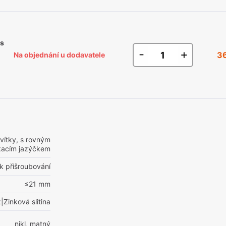
 s
-
+
3
Na objednání u dodavatele
vítky, s rovným
acím jazýčkem
k přišroubování
≤21 mm
Zinková slitina
nikl, matný