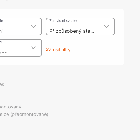
olečka
olové nohy, Nábytkové nohy a
chanismy nastavení
ie
Zamykací systém
olová kování
bytkové kluzáky a kolečka
ní
Přizpůsobený standardní profil
ní
Zrušit filtry
 --
ek
montovaný)
atice (předmontované)