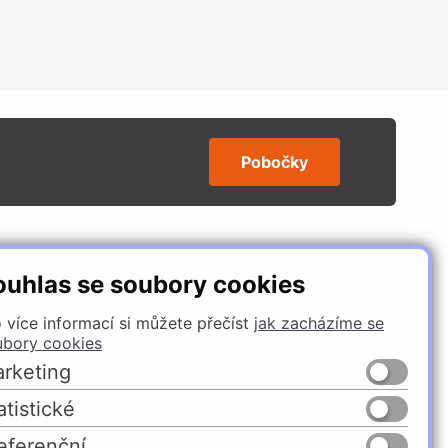
Pobočky
SLEDUJTE NÁS
ouhlas se soubory cookies
 více informací si můžete přečíst
jak zacházíme se
ubory cookies
rketing
atistické
eferenční