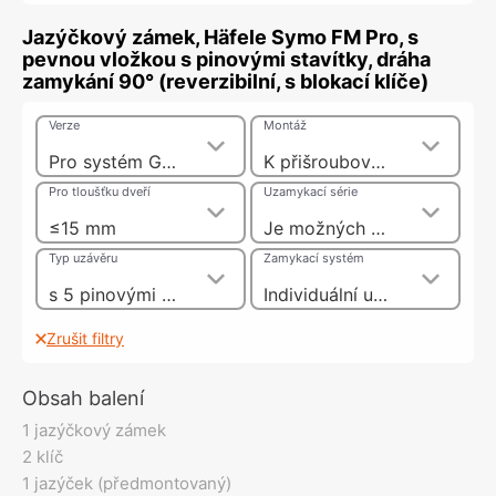
Jazýčkový zámek, Häfele Symo FM Pro, s
pevnou vložkou s pinovými stavítky, dráha
zamykání 90° (reverzibilní, s blokací klíče)
Verze
Montáž
Pro systém GHK
K přišroubování s šestihrannou maticí(otvor 21 x 18 mm)
Pro tloušťku dveří
Uzamykací série
≤15 mm
Je možných 10000 různých uzamykacích sérií
Typ uzávěru
Zamykací systém
s 5 pinovými stavítky
Individuální uzamykací systém GHK
Zrušit filtry
Obsah balení
1 jazýčkový zámek
2 klíč
1 jazýček (předmontovaný)