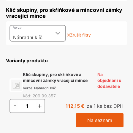
Klíč skupiny, pro skříňkové a mincovní zámky
vracející mince
Verze
Zrušit filtry
Náhradní klíč
Varianty produktu
Klíč skupiny, pro skříňkové a
Na
mincovní zámky vracející mince
objednání u
dodavatele
Verze
:
Náhradní klíč
Kód
:
209.99.357
-
+
112,15 €
za 1 ks bez DPH
Na seznam