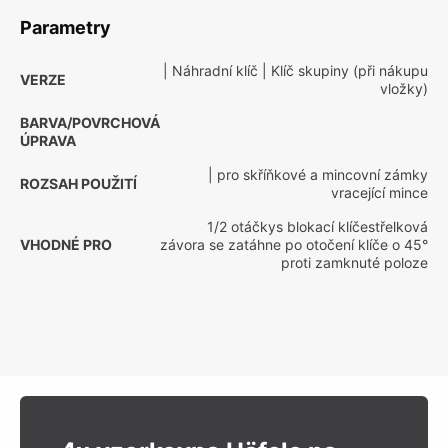
Parametry
| Náhradní klíč
| Klíč skupiny (při nákupu
VERZE
vložky)
BARVA/POVRCHOVÁ
ÚPRAVA
| pro skříňkové a mincovní zámky
ROZSAH POUŽITÍ
vracející mince
1/2 otáčkys blokací klíčestřelková
VHODNÉ PRO
závora se zatáhne po otočení klíče o 45°
proti zamknuté poloze