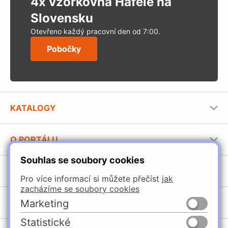
4x vzorkovna Häfele na
Slovensku
Otevřeno každý pracovní den od 7:00.
Pobočky
KATALOGY
Nábytkové kování Häfele
O PORTÁLU
Stavební katalog Häfele
Souhlas se soubory cookies
Provozovatel portálu
Brožury Häfele
SORTIMENT
Jak používat portál
Pro více informací si můžete přečíst
jak
zacházíme se soubory cookies
Úchytky
POBOČKY
Marketing
Nábytkové kování
Statistické
Špačince
Vybavení kuchyní