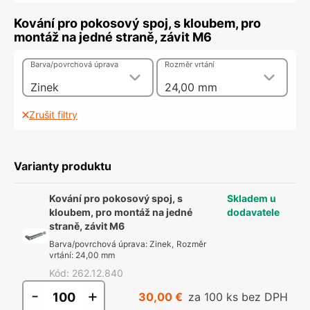
Kování pro pokosový spoj, s kloubem, pro
montáž na jedné straně, závit M6
Barva/povrchová úprava
Rozměr vrtání
Zinek
24,00 mm
Zrušit filtry
Varianty produktu
Kování pro pokosový spoj, s
Skladem u
kloubem, pro montáž na jedné
dodavatele
straně, závit M6
Barva/povrchová úprava
:
Zinek
,
Rozměr
vrtání
:
24,00 mm
Kód
:
262.12.840
-
+
30,00 €
za 100 ks bez DPH