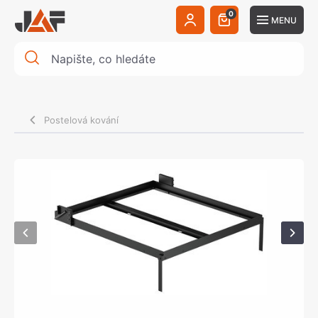
0
MENU
Postelová kování