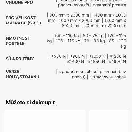
VHODNÉ PRO
příčnou montáží
| postranní postele
| 900 mm x 2000 mm
| 1400 mm x 2000
PRO VELIKOST
mm
| 1600 mm x 2000 mm
| 1800 mm x
MATRACE (Š X D)
2000 mm
| 2000 mm x 2000 mm
| 100 – 110 kg
| 60 – 75 kg
| 120 – 125
HMOTNOST
kg
| 105 – 115 kg
| 70 – 95 kg
| 85 – 100
POSTELE
kg
| ≤550 N
| ≤900 N
| ≤1200 N
| ≤1250 N
SÍLA PRUŽINY
| ≤1400 N
| ≤1650 N
| ≤1600 N
VERZE
| s podpěrnou nohou
| plovoucí (bez
NOHY/STOJANU
nohou)
| s třmenovou nohou
Můžete si dokoupit