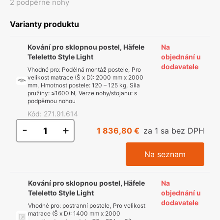
2 podpěrné nohy
Varianty produktu
Kování pro sklopnou postel, Häfele
Na
Teleletto Style Light
objednání u
dodavatele
Vhodné pro
:
Podélná montáž postele
,
Pro
velikost matrace (Š x D)
:
2000 mm x 2000
mm
,
Hmotnost postele
:
120 – 125 kg
,
Síla
pružiny
:
≤1600 N
,
Verze nohy/stojanu
:
s
podpěrnou nohou
Kód
:
271.91.614
-
+
1 836,80 €
za 1 sa bez DPH
Na seznam
Kování pro sklopnou postel, Häfele
Na
Teleletto Style Light
objednání u
dodavatele
Vhodné pro
:
postranní postele
,
Pro velikost
matrace (Š x D)
:
1400 mm x 2000