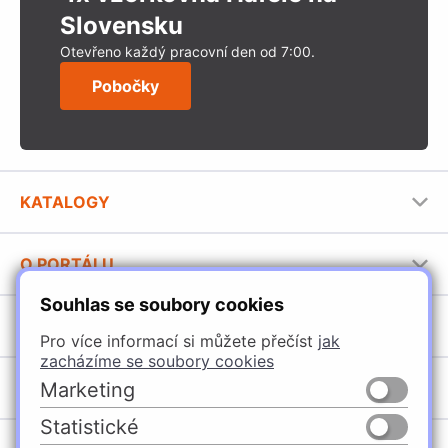
Slovensku
Otevřeno každý pracovní den od 7:00.
Pobočky
KATALOGY
Nábytkové kování Häfele
O PORTÁLU
Stavební katalog Häfele
Souhlas se soubory cookies
Provozovatel portálu
Brožury Häfele
SORTIMENT
Pro více informací si můžete přečíst
jak
Jak používat portál
zacházíme se soubory cookies
Úchytky
Marketing
POBOČKY
Nábytkové kování
Statistické
Špačince
Vybavení kuchyní