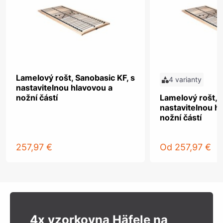
Lamelový rošt, Sanobasic KF, s
4 varianty
nastavitelnou hlavovou a
nožní částí
Lamelový rošt, 
nastavitelnou h
nožní částí
257,97 €
Od
257,97 €
4x vzorkovna Häfele na