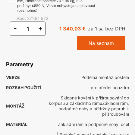
mm
,
Hmotnost postele
:
70 – 95 kg
,
Síla
pružiny
:
≤550 N
,
Verze nohy/stojanu
:
plovoucí
(bez nohou)
Kód
:
271.91.672
-
+
1 340,03 €
za 1 sa bez DPH
Na seznam
Parametry
VERZE
Podélná montáž postele
ROZSAH POUŽITÍ
pro přední pouzdro
Sklopné kování k přišroubování do
korpusu a základního rámuZákladní rám,
MONTÁŽ
podpěrné nohy a přídržný popruh k
přišroubování
MATERIÁL
Základní rám a podpěrné nohy: ocel
| Podélná montáž postele
| postele s