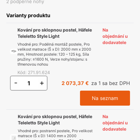
2 podpěrné nohy
Varianty produktu
Kování pro sklopnou postel, Häfele
Na
Teleletto Style Light
objednání u
dodavatele
Vhodné pro
:
Podélná montáž postele
,
Pro
velikost matrace (Š x D)
:
2000 mm x 2000
mm
,
Hmotnost postele
:
120 – 125 kg
,
Síla
pružiny
:
≤1600 N
,
Verze nohy/stojanu
:
s
třmenovou nohou
Kód
:
271.91.624
-
+
2 073,37 €
za 1 sa bez DPH
Na seznam
Kování pro sklopnou postel, Häfele
Na
Teleletto Style Light
objednání u
dodavatele
Vhodné pro
:
postranní postele
,
Pro velikost
matrace (Š x D)
:
1400 mm x 2000