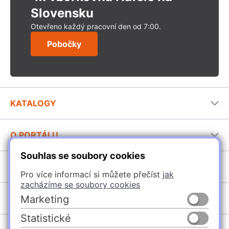
Slovensku
Otevřeno každý pracovní den od 7:00.
Pobočky
KATALOGY
Nábytkové kování Häfele
O PORTÁLU
Stavební katalog Häfele
Souhlas se soubory cookies
Provozovatel portálu
Brožury Häfele
SORTIMENT
Pro více informací si můžete přečíst
jak
Jak používat portál
zacházíme se soubory cookies
Úchytky
Marketing
POBOČKY
Nábytkové kování
Statistické
Špačince
Vybavení kuchyní