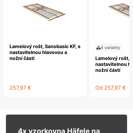
Lamelový rošt, Sanobasic KF, s
4 varianty
nastavitelnou hlavovou a
nožní částí
Lamelový rošt, 
nastavitelnou h
nožní částí
257,97 €
Od
257,97 €
4x vzorkovna Häfele na