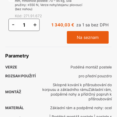
mm
,
Hmotnost postele
:
70 – 95 kg
,
Síla
pružiny
:
≤550 N
,
Verze nohy/stojanu
:
plovoucí
(bez nohou)
Kód
:
271.91.672
-
+
1 340,03 €
za 1 sa bez DPH
Na seznam
Parametry
VERZE
Podélná montáž postele
ROZSAH POUŽITÍ
pro přední pouzdro
Sklopné kování k přišroubování do
korpusu a základního rámuZákladní rám,
MONTÁŽ
podpěrné nohy a přídržný popruh k
přišroubování
MATERIÁL
Základní rám a podpěrné nohy: ocel
| Podélná montáž postele
| postele s