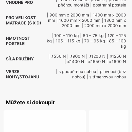
VHODNÉ PRO
příčnou montáží
| postranní postele
| 900 mm x 2000 mm
| 1400 mm x 2000
PRO VELIKOST
mm
| 1600 mm x 2000 mm
| 1800 mm x
MATRACE (Š X D)
2000 mm
| 2000 mm x 2000 mm
| 100 – 110 kg
| 60 – 75 kg
| 120 – 125
HMOTNOST
kg
| 105 – 115 kg
| 70 – 95 kg
| 85 – 100
POSTELE
kg
| ≤550 N
| ≤900 N
| ≤1200 N
| ≤1250 N
SÍLA PRUŽINY
| ≤1400 N
| ≤1650 N
| ≤1600 N
VERZE
| s podpěrnou nohou
| plovoucí (bez
NOHY/STOJANU
nohou)
| s třmenovou nohou
Můžete si dokoupit