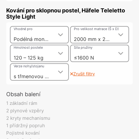
Kování pro sklopnou postel, Häfele Teleletto
Style Light
Vhodné pro
Pro velikost matrace (Š x D)
Podélná montáž postele
2000 mm x 2000 mm
Hmotnost postele
Síla pružiny
120 – 125 kg
≤1600 N
Verze nohy/stojanu
Zrušit filtry
s třmenovou nohou
Obsah balení
1 základní rám
2 plynové vzpěry
2 kryty mechanismu
1 přídržný popruh
Pojistné kování