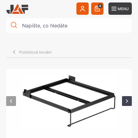
0
MENU
Postelová kování