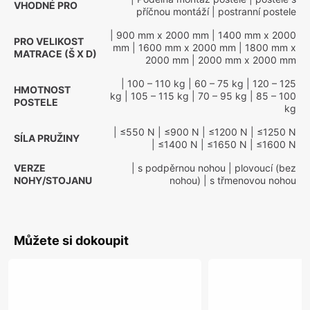
VHODNÉ PRO
příčnou montáží
| postranní postele
| 900 mm x 2000 mm
| 1400 mm x 2000
PRO VELIKOST
mm
| 1600 mm x 2000 mm
| 1800 mm x
MATRACE (Š X D)
2000 mm
| 2000 mm x 2000 mm
| 100 – 110 kg
| 60 – 75 kg
| 120 – 125
HMOTNOST
kg
| 105 – 115 kg
| 70 – 95 kg
| 85 – 100
POSTELE
kg
| ≤550 N
| ≤900 N
| ≤1200 N
| ≤1250 N
SÍLA PRUŽINY
| ≤1400 N
| ≤1650 N
| ≤1600 N
VERZE
| s podpěrnou nohou
| plovoucí (bez
NOHY/STOJANU
nohou)
| s třmenovou nohou
Můžete si dokoupit