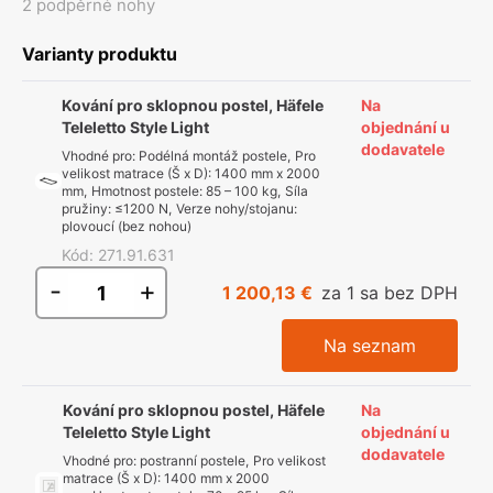
2 podpěrné nohy
Varianty produktu
Kování pro sklopnou postel, Häfele
Na
Teleletto Style Light
objednání u
dodavatele
Vhodné pro
:
Podélná montáž postele
,
Pro
velikost matrace (Š x D)
:
1400 mm x 2000
mm
,
Hmotnost postele
:
85 – 100 kg
,
Síla
pružiny
:
≤1200 N
,
Verze nohy/stojanu
:
plovoucí (bez nohou)
Kód
:
271.91.631
-
+
1 200,13 €
za 1 sa bez DPH
Na seznam
Kování pro sklopnou postel, Häfele
Na
Teleletto Style Light
objednání u
dodavatele
Vhodné pro
:
postranní postele
,
Pro velikost
matrace (Š x D)
:
1400 mm x 2000