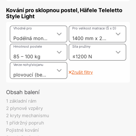
Kování pro sklopnou postel, Häfele Teleletto
Style Light
Vhodné pro
Pro velikost matrace (Š x D)
Podélná montáž postele
1400 mm x 2000 mm
Hmotnost postele
Síla pružiny
85 – 100 kg
≤1200 N
Verze nohy/stojanu
Zrušit filtry
plovoucí (bez nohou)
Obsah balení
1 základní rám
2 plynové vzpěry
2 kryty mechanismu
1 přídržný popruh
Pojistné kování