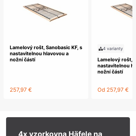
Lamelový rošt, Sanobasic KF, s
4 varianty
nastavitelnou hlavovou a
nožní částí
Lamelový rošt, 
nastavitelnou h
nožní částí
257,97 €
Od
257,97 €
4x vzorkovna Häfele na