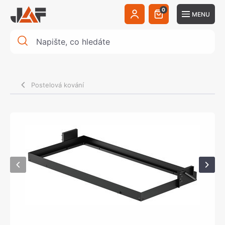
0
MENU
Postelová kování