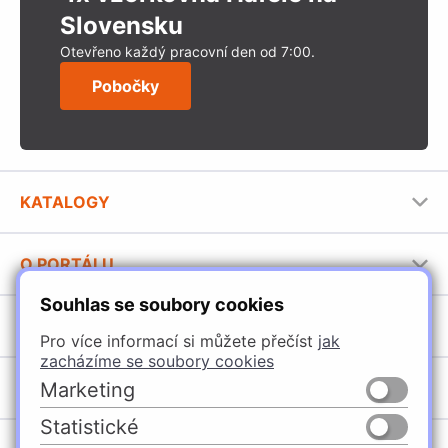
Slovensku
Otevřeno každý pracovní den od 7:00.
Pobočky
KATALOGY
Nábytkové kování Häfele
O PORTÁLU
Stavební katalog Häfele
Souhlas se soubory cookies
Provozovatel portálu
Brožury Häfele
SORTIMENT
Pro více informací si můžete přečíst
jak
Jak používat portál
zacházíme se soubory cookies
Úchytky
Marketing
POBOČKY
Nábytkové kování
Statistické
Špačince
Vybavení kuchyní