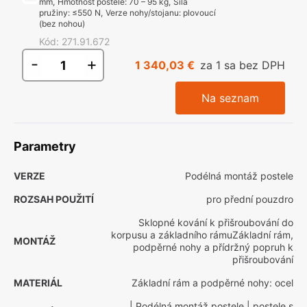
mm
,
Hmotnost postele
:
70 – 95 kg
,
Síla
pružiny
:
≤550 N
,
Verze nohy/stojanu
:
plovoucí
(bez nohou)
Kód
:
271.91.672
-
+
1 340,03 €
za 1 sa bez DPH
Na seznam
Parametry
VERZE
Podélná montáž postele
ROZSAH POUŽITÍ
pro přední pouzdro
Sklopné kování k přišroubování do
korpusu a základního rámuZákladní rám,
MONTÁŽ
podpěrné nohy a přídržný popruh k
přišroubování
MATERIÁL
Základní rám a podpěrné nohy: ocel
| Podélná montáž postele
| postele s