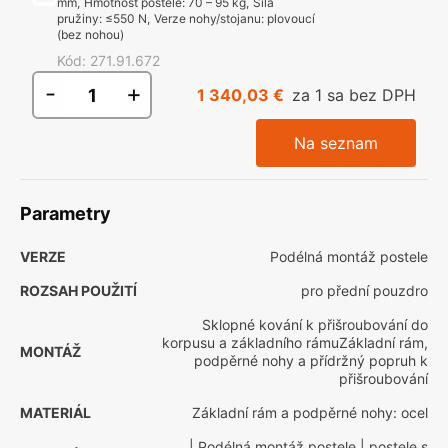
mm
,
Hmotnost postele
:
70 – 95 kg
,
Síla
pružiny
:
≤550 N
,
Verze nohy/stojanu
:
plovoucí
(bez nohou)
Kód
:
271.91.672
-
+
1 340,03 €
za 1 sa bez DPH
Na seznam
Parametry
VERZE
Podélná montáž postele
ROZSAH POUŽITÍ
pro přední pouzdro
Sklopné kování k přišroubování do
korpusu a základního rámuZákladní rám,
MONTÁŽ
podpěrné nohy a přídržný popruh k
přišroubování
MATERIÁL
Základní rám a podpěrné nohy: ocel
| Podélná montáž postele
| postele s