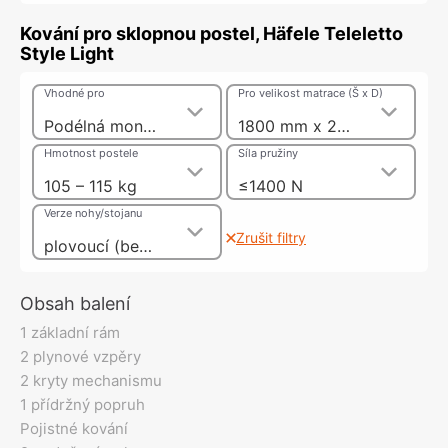
Kování pro sklopnou postel, Häfele Teleletto
Style Light
Vhodné pro
Pro velikost matrace (Š x D)
Podélná montáž postele
1800 mm x 2000 mm
Hmotnost postele
Síla pružiny
105 – 115 kg
≤1400 N
Verze nohy/stojanu
Zrušit filtry
plovoucí (bez nohou)
Obsah balení
1 základní rám
2 plynové vzpěry
2 kryty mechanismu
1 přídržný popruh
Pojistné kování