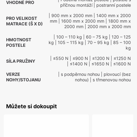
VHODNÉ PRO
příčnou montáží
| postranní postele
| 900 mm x 2000 mm
| 1400 mm x 2000
PRO VELIKOST
mm
| 1600 mm x 2000 mm
| 1800 mm x
MATRACE (Š X D)
2000 mm
| 2000 mm x 2000 mm
| 100 – 110 kg
| 60 – 75 kg
| 120 – 125
HMOTNOST
kg
| 105 – 115 kg
| 70 – 95 kg
| 85 – 100
POSTELE
kg
| ≤550 N
| ≤900 N
| ≤1200 N
| ≤1250 N
SÍLA PRUŽINY
| ≤1400 N
| ≤1650 N
| ≤1600 N
VERZE
| s podpěrnou nohou
| plovoucí (bez
NOHY/STOJANU
nohou)
| s třmenovou nohou
Můžete si dokoupit