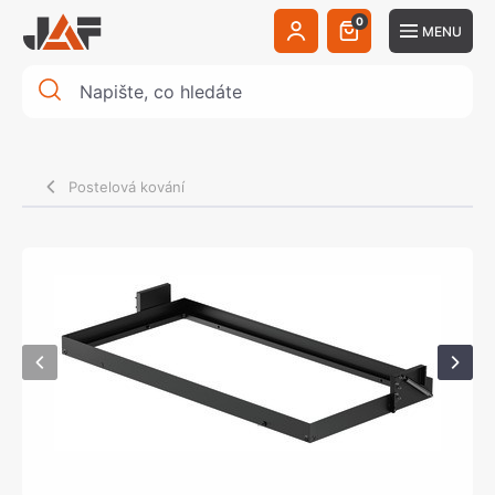
0
MENU
Postelová kování