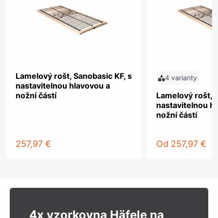
Lamelový rošt, Sanobasic KF, s
4 varianty
nastavitelnou hlavovou a
nožní částí
Lamelový rošt, 
nastavitelnou h
nožní částí
257,97 €
Od
257,97 €
4x vzorkovna Häfele na