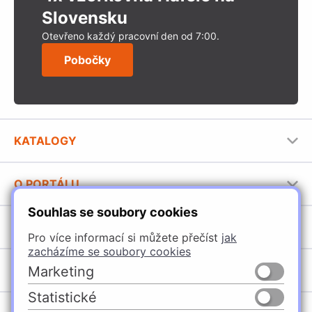
Slovensku
Otevřeno každý pracovní den od 7:00.
Pobočky
KATALOGY
Nábytkové kování Häfele
O PORTÁLU
Stavební katalog Häfele
Souhlas se soubory cookies
Provozovatel portálu
Brožury Häfele
SORTIMENT
Pro více informací si můžete přečíst
jak
Jak používat portál
zacházíme se soubory cookies
Úchytky
Marketing
POBOČKY
Nábytkové kování
Statistické
Špačince
Vybavení kuchyní