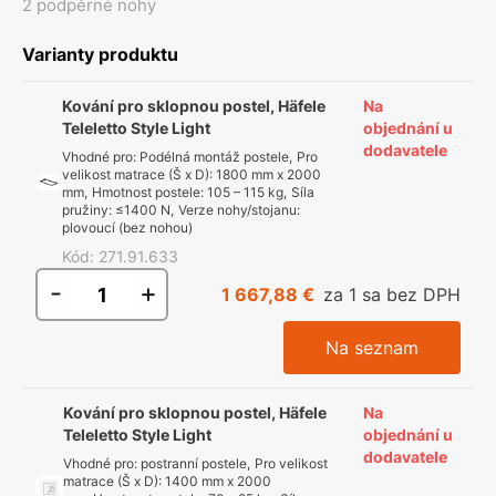
2 podpěrné nohy
Varianty produktu
Kování pro sklopnou postel, Häfele
Na
Teleletto Style Light
objednání u
dodavatele
Vhodné pro
:
Podélná montáž postele
,
Pro
velikost matrace (Š x D)
:
1800 mm x 2000
mm
,
Hmotnost postele
:
105 – 115 kg
,
Síla
pružiny
:
≤1400 N
,
Verze nohy/stojanu
:
plovoucí (bez nohou)
Kód
:
271.91.633
-
+
1 667,88 €
za 1 sa bez DPH
Na seznam
Kování pro sklopnou postel, Häfele
Na
Teleletto Style Light
objednání u
dodavatele
Vhodné pro
:
postranní postele
,
Pro velikost
matrace (Š x D)
:
1400 mm x 2000