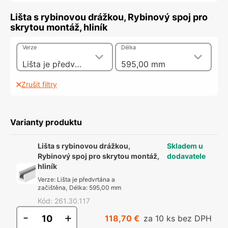
Lišta s rybinovou drážkou, Rybinový spoj pro
skrytou montáž, hliník
Verze
Délka
Lišta je předvrtána a začištěna
595,00 mm
Zrušit filtry
Varianty produktu
Lišta s rybinovou drážkou,
Skladem u
Rybinový spoj pro skrytou montáž,
dodavatele
hliník
Verze
:
Lišta je předvrtána a
začištěna
,
Délka
:
595,00 mm
Kód
:
261.30.117
-
+
118,70 €
za 10 ks bez DPH