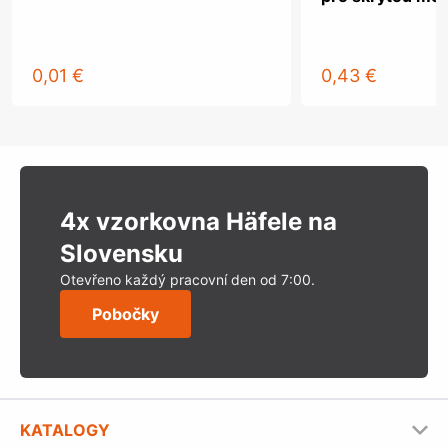
0,01 €
0,43 €
4x vzorkovna Häfele na
Slovensku
Otevřeno každý pracovní den od 7:00.
Pobočky
KATALOGY