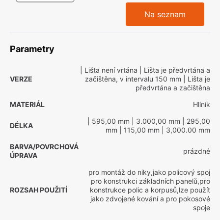
Na seznam
Parametry
| Lišta není vrtána
| Lišta je předvrtána a
VERZE
začištěna, v intervalu 150 mm
| Lišta je
předvrtána a začištěna
MATERIÁL
Hliník
| 595,00 mm
| 3.000,00 mm
| 295,00
DÉLKA
mm
| 115,00 mm
| 3,000.00 mm
BARVA/POVRCHOVÁ
prázdné
ÚPRAVA
pro montáž do niky,jako policový spoj
pro konstrukci základních panelů,pro
ROZSAH POUŽITÍ
konstrukce polic a korpusů,lze použít
jako zdvojené kování a pro pokosové
spoje