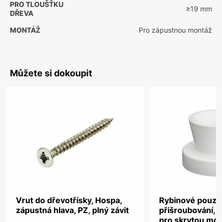
PRO TLOUŠŤKU
≥19 mm
DŘEVA
MONTÁŽ
Pro zápustnou montáž
Můžete si dokoupit
Vrut do dřevotřísky, Hospa,
Rybinové pouzdr
zápustná hlava, PZ, plný závit
přišroubování, 
pro skrytou mo