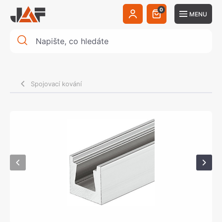
0
MENU
Spojovací kování