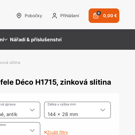
0
Pobočky
Přihlášení
0,00 €
ní
Nářadí & příslušenství
ová slitina
fele Déco H1715, zinková slitina
ezpečnostní kování
ybavení prodejen
racovní desky a záda
ystémy pro TV a multimédia
bvodový plášť budovy
amykací systémy
ěsnicí hmoty & Lepidla
mky a závory
pidla
vá úprava
vání pro panikové uzávěry
snicí hmoty
Délka x výška mm
sky
é, antik
144 x 28 mm
ů mm
olová kování, Nohy, Nohy a
Zrušit filtry