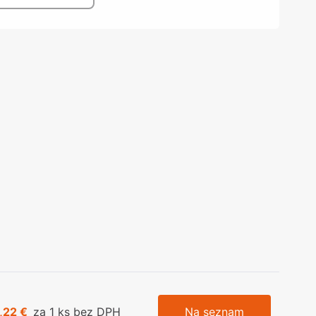
olečka
olové nohy, Nábytkové nohy a
chanismy nastavení
olová kování
bytkové kluzáky a kolečka
,22 €
za 1 ks bez DPH
Na seznam