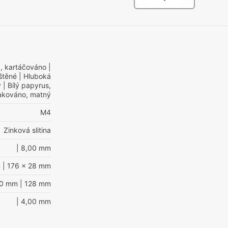
, kartáčováno
|
štěné
| Hluboká
ý
| Bílý papyrus,
akováno, matný
M4
Zinková slitina
| 8,00 mm
m
| 176 x 28 mm
60 mm
| 128 mm
| 4,00 mm