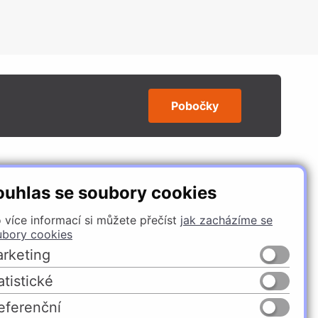
Pobočky
SLEDUJTE NÁS
ouhlas se soubory cookies
 více informací si můžete přečíst
jak zacházíme se
ubory cookies
rketing
atistické
eferenční
Česko
Slovensko