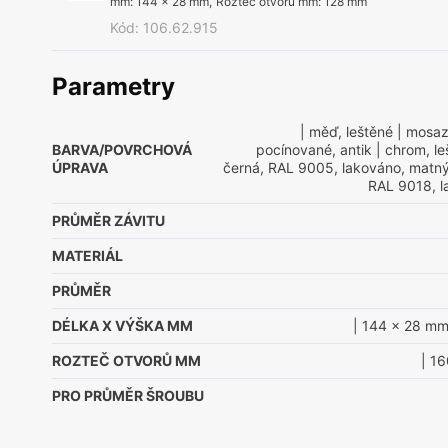
mm
:
144 x 28 mm
,
Rozteč otvorů mm
:
128 mm
Kód
:
106.62.915
Parametry
| měď, leštěné
| mosaz
BARVA/POVRCHOVÁ
pocínované, antik
| chrom, le
ÚPRAVA
černá, RAL 9005, lakováno, matn
RAL 9018, l
PRŮMĚR ZÁVITU
MATERIÁL
PRŮMĚR
DÉLKA X VÝŠKA MM
| 144 x 28 m
ROZTEČ OTVORŮ MM
| 1
PRO PRŮMĚR ŠROUBU