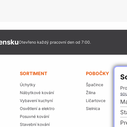
vensku
Otevřeno každý pracovní den od 7:00.
SORTIMENT
POBOČKY
S
Úchytky
Špačince
Pro
Nábytkové kování
Žilina
so
Vybavení kuchyní
Ličartovce
Ma
Osvětlení a elektro
Sielnica
St
Posuvné kování
Pr
Stavební kování