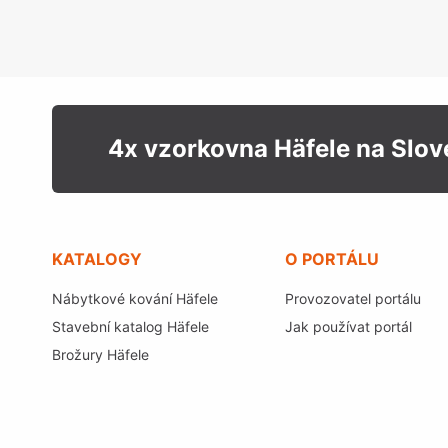
4x vzorkovna Häfele na Slo
KATALOGY
O PORTÁLU
Nábytkové kování Häfele
Provozovatel portálu
Stavební katalog Häfele
Jak používat portál
Brožury Häfele