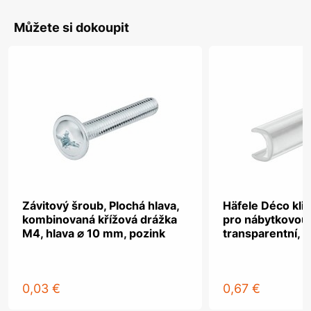
Můžete si dokoupit
Závitový šroub, Plochá hlava,
Häfele Déco kli
kombinovaná křížová drážka
pro nábytkovou 
M4, hlava ⌀ 10 mm, pozink
transparentní, k
0,03 €
0,67 €