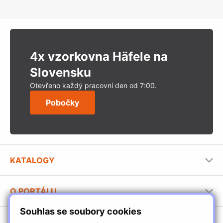
4x vzorkovna Häfele na
Slovensku
Otevřeno každý pracovní den od 7:00.
Pobočky
KATALOGY
Nábytkové kování Häfele
O PORTÁLU
Stavební katalog Häfele
Souhlas se soubory cookies
Provozovatel portálu
Brožury Häfele
SORTIMENT