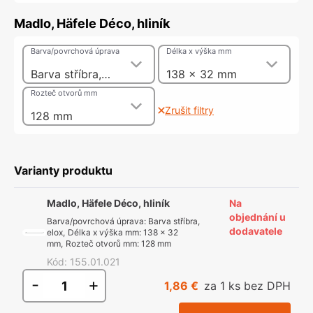
Madlo, Häfele Déco, hliník
Barva/povrchová úprava
Délka x výška mm
Barva stříbra, elox
138 x 32 mm
Rozteč otvorů mm
Zrušit filtry
128 mm
Varianty produktu
Madlo, Häfele Déco, hliník
Na
objednání u
Barva/povrchová úprava
:
Barva stříbra,
dodavatele
elox
,
Délka x výška mm
:
138 x 32
mm
,
Rozteč otvorů mm
:
128 mm
Kód
:
155.01.021
-
+
1,86 €
za 1 ks bez DPH