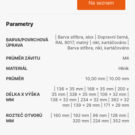
Na seznam
Parametry
| Barva stříbra, elox
| Dopravní černá,
BARVA/POVRCHOVÁ
RAL 9017, matný
| nikl, kartáčováno
|
ÚPRAVA
Barva stříbra, nikl, kartáčováno
PRŮMĚR ZÁVITU
M4
MATERIÁL
Hliník
PRŮMĚR
10,00 mm
| 10.00 mm
| 136 x 35 mm
| 168 x 35 mm
| 200 x
DÉLKA X VÝŠKA
35 mm
| 328 x 35 mm
| 106 x 32 mm
|
MM
138 x 32 mm
| 234 x 32 mm
| 362 x 32
mm
| 139 x 29 mm
| 171 x 29 mm
ROZTEČ OTVORŮ
| 160 mm
| 192 mm
| 96 mm
| 128 mm
|
MM
320 mm
| 224 mm
| 352 mm