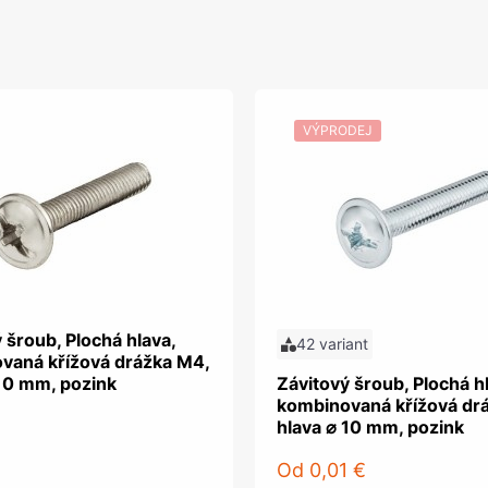
VÝPRODEJ
 šroub, Plochá hlava,
42 variant
vaná křížová drážka M4,
 10 mm, pozink
Závitový šroub, Plochá h
kombinovaná křížová dr
hlava ⌀ 10 mm, pozink
Od
0,01 €