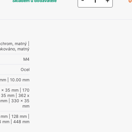
-
+
0
Skladem u dodavatele
 chrom, matný
|
lakováno, matný
M4
Ocel
 mm
| 10.00 mm
4 x 35 mm
| 170
x 35 mm
| 362 x
5 mm
| 330 x 35
mm
4 mm
| 128 mm
|
6 mm
| 448 mm