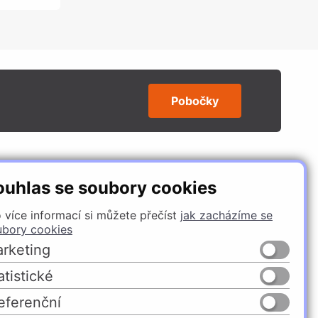
Pobočky
SLEDUJTE NÁS
ouhlas se soubory cookies
 více informací si můžete přečíst
jak zacházíme se
ubory cookies
rketing
atistické
eferenční
Česko
Slovensko