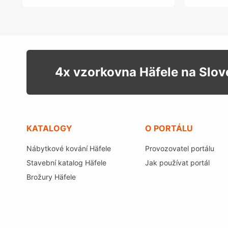
4x vzorkovna Häfele na Slo
KATALOGY
O PORTÁLU
Nábytkové kování Häfele
Provozovatel portálu
Stavební katalog Häfele
Jak používat portál
Brožury Häfele