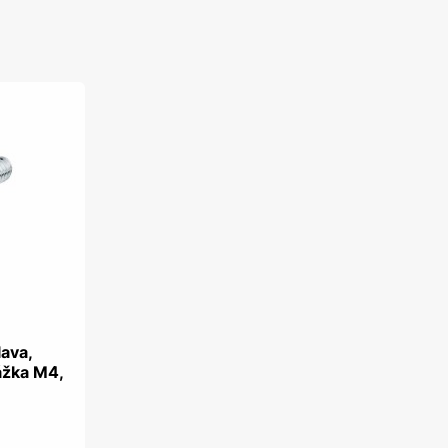
lava,
ážka M4,