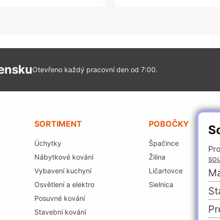
vensku
Otevřeno každý pracovní den od 7:00.
SORTIMENT
POBOČKY
S
Úchytky
Špačince
Pro
Nábytkové kování
Žilina
so
Vybavení kuchyní
Ličartovce
Ma
Osvětlení a elektro
Sielnica
St
Posuvné kování
Pr
Stavební kování