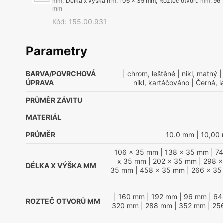
mm
,
Délka x výška mm
:
106 x 35 mm
,
Rozteč otvorů mm
:
96
mm
Kód
:
155.00.931
Parametry
BARVA/POVRCHOVÁ
| chrom, leštěné
| nikl, matný
|
ÚPRAVA
nikl, kartáčováno
| Černá, 
PRŮMĚR ZÁVITU
MATERIÁL
PRŮMĚR
10.0 mm
| 10,00
| 106 x 35 mm
| 138 x 35 mm
| 7
x 35 mm
| 202 x 35 mm
| 298 
DÉLKA X VÝŠKA MM
35 mm
| 458 x 35 mm
| 266 x 3
| 160 mm
| 192 mm
| 96 mm
| 6
ROZTEČ OTVORŮ MM
320 mm
| 288 mm
| 352 mm
| 25