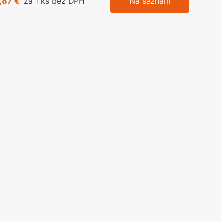
,87 €
za 1 ks bez DPH
Na seznam