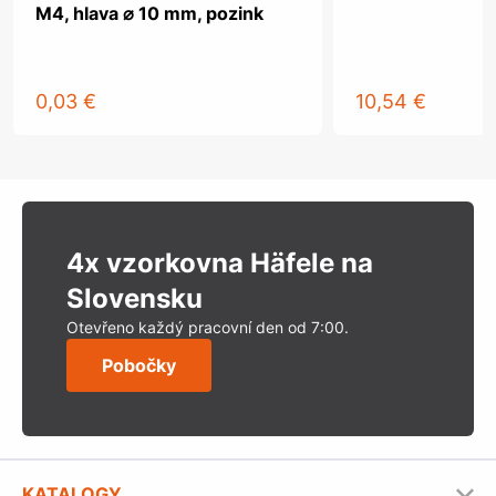
M4, hlava ⌀ 10 mm, pozink
0,03 €
10,54 €
4x vzorkovna Häfele na
Slovensku
Otevřeno každý pracovní den od 7:00.
Pobočky
KATALOGY