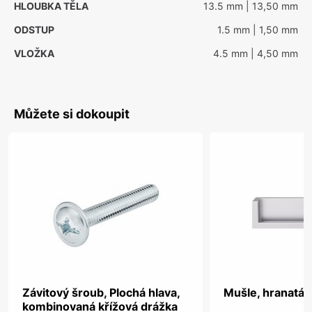
HLOUBKA TĚLA
13.5 mm
| 13,50 mm
ODSTUP
1.5 mm
| 1,50 mm
VLOŽKA
4.5 mm
| 4,50 mm
Můžete si dokoupit
Závitový šroub, Plochá hlava,
Mušle, hranatá, 
kombinovaná křížová drážka