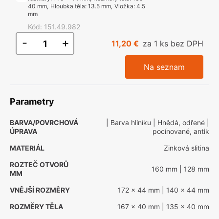
40 mm
,
Hloubka těla
:
13.5 mm
,
Vložka
:
4.5
mm
Kód
:
151.49.982
-
+
11,20 €
za 1 ks bez DPH
Na seznam
Parametry
BARVA/POVRCHOVÁ
| Barva hliníku
| Hnědá, odřené
|
ÚPRAVA
pocínované, antik
MATERIÁL
Zinková slitina
ROZTEČ OTVORŮ
160 mm
| 128 mm
MM
VNĚJŠÍ ROZMĚRY
172 x 44 mm
| 140 x 44 mm
ROZMĚRY TĚLA
167 x 40 mm
| 135 x 40 mm