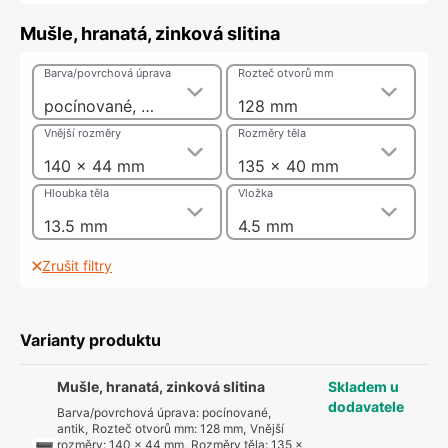
Mušle, hranatá, zinková slitina
Barva/povrchová úprava
Rozteč otvorů mm
pocínované, antik
128 mm
Vnější rozměry
Rozměry těla
140 x 44 mm
135 x 40 mm
Hloubka těla
Vložka
13.5 mm
4.5 mm
Zrušit filtry
Varianty produktu
Mušle, hranatá, zinková slitina
Skladem u
dodavatele
Barva/povrchová úprava
:
pocínované,
antik
,
Rozteč otvorů mm
:
128 mm
,
Vnější
rozměry
:
140 x 44 mm
,
Rozměry těla
:
135 x