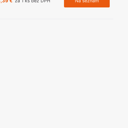
3,39 €
za 1 ks bez DPH
Na seznam