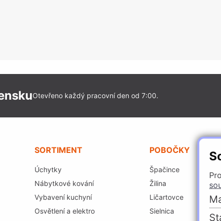
vensku
Otevřeno každý pracovní den od 7:00.
SORTIMENT
POBOČKY
S
Úchytky
Špačince
Pro
Nábytkové kování
Žilina
so
Vybavení kuchyní
Ličartovce
Ma
Osvětlení a elektro
Sielnica
St