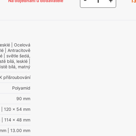
-
+
1
Na objednání u dodavatele
lesklé
| Ocelová
lé
| Antracitově
lé
| světle šedá,
stě bílá, lesklé
|
istě bílá, matný
K přišroubování
Polyamid
90 mm
| 120 x 54 mm
m
| 114 x 48 mm
 mm
| 13.00 mm