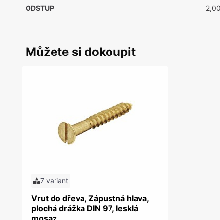
ODSTUP
2,0
Můžete si dokoupit
7 variant
Vrut do dřeva, Zápustná hlava,
plochá drážka DIN 97, lesklá
mosaz