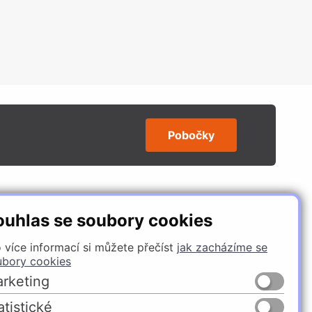
Pobočky
SLEDUJTE NÁS
ouhlas se soubory cookies
 více informací si můžete přečíst
jak zacházíme se
ubory cookies
rketing
atistické