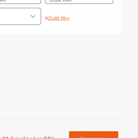
olečka
olové nohy, Nábytkové nohy a
chanismy nastavení
Zrušit filtry
olová kování
bytkové kluzáky a kolečka