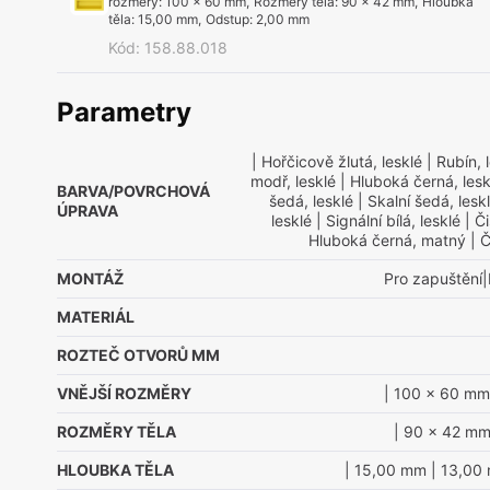
rozměry
:
100 x 60 mm
,
Rozměry těla
:
90 x 42 mm
,
Hloubka
těla
:
15,00 mm
,
Odstup
:
2,00 mm
Kód
:
158.88.018
Parametry
| Hořčicově žlutá, lesklé
| Rubín, 
modř, lesklé
| Hluboká černá, lesk
BARVA/POVRCHOVÁ
šedá, lesklé
| Skalní šedá, lesk
ÚPRAVA
lesklé
| Signální bílá, lesklé
| Či
Hluboká černá, matný
| Č
MONTÁŽ
Pro zapuštění|
MATERIÁL
ROZTEČ OTVORŮ MM
VNĚJŠÍ ROZMĚRY
| 100 x 60 mm
ROZMĚRY TĚLA
| 90 x 42 m
HLOUBKA TĚLA
| 15,00 mm
| 13,00