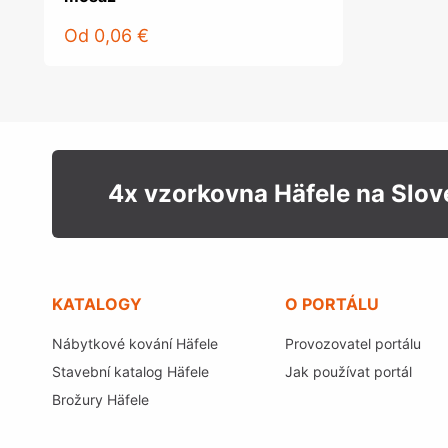
Od
0,06 €
4x vzorkovna Häfele na Slo
KATALOGY
O PORTÁLU
Nábytkové kování Häfele
Provozovatel portálu
Stavební katalog Häfele
Jak používat portál
Brožury Häfele