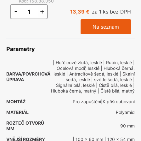
Kód
:
158.88.050
-
+
13,39 €
za 1 ks bez DPH
Na seznam
Parametry
| Hořčicově žlutá, lesklé
| Rubín, lesklé
|
Ocelová modř, lesklé
| Hluboká černá,
BARVA/POVRCHOVÁ
lesklé
| Antracitově šedá, lesklé
| Skalní
ÚPRAVA
šedá, lesklé
| světle šedá, lesklé
|
Signální bílá, lesklé
| Čistě bílá, lesklé
|
Hluboká černá, matný
| Čistě bílá, matný
MONTÁŽ
Pro zapuštění|K přišroubování
MATERIÁL
Polyamid
ROZTEČ OTVORŮ
90 mm
MM
VNĚJŠÍ ROZMĚRY
| 100 x 60 mm
| 120 x 54 mm