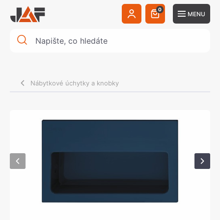
0
MENU
Nábytkové úchytky a knobky