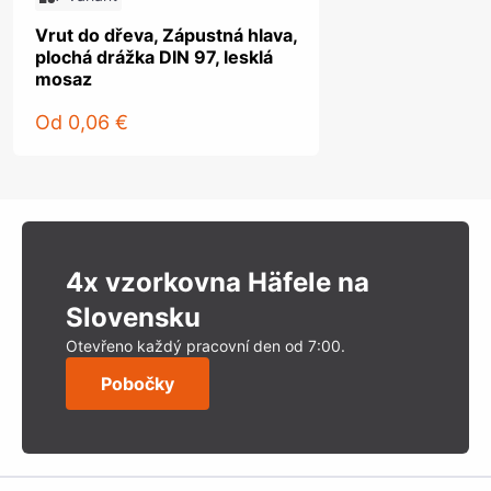
Vrut do dřeva, Zápustná hlava,
plochá drážka DIN 97, lesklá
mosaz
Od
0,06 €
4x vzorkovna Häfele na
Slovensku
Otevřeno každý pracovní den od 7:00.
Pobočky