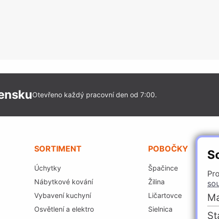
vensku
Otevřeno každý pracovní den od 7:00.
SORTIMENT
POBOČKY
S
Úchytky
Špačince
Pro
Nábytkové kování
Žilina
so
Vybavení kuchyní
Ličartovce
Ma
Osvětlení a elektro
Sielnica
St