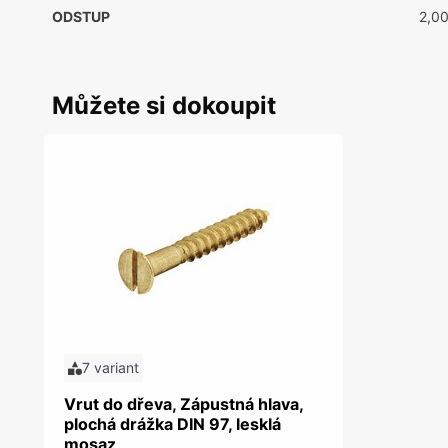
ODSTUP
2,0
Můžete si dokoupit
7 variant
Vrut do dřeva, Zápustná hlava,
plochá drážka DIN 97, lesklá
mosaz