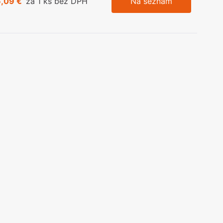
6,09 €
za 1 ks bez DPH
Na seznam