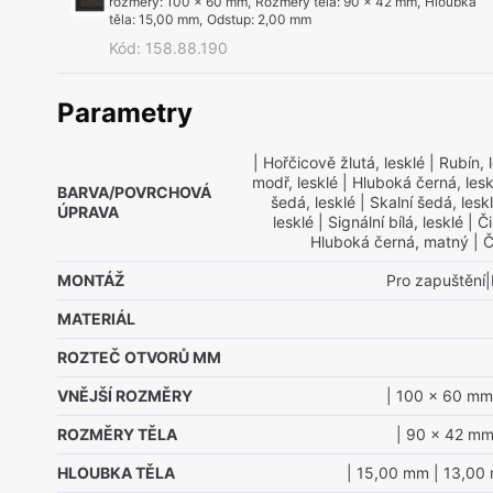
rozměry
:
100 x 60 mm
,
Rozměry těla
:
90 x 42 mm
,
Hloubka
těla
:
15,00 mm
,
Odstup
:
2,00 mm
Kód
:
158.88.190
Parametry
| Hořčicově žlutá, lesklé
| Rubín, 
modř, lesklé
| Hluboká černá, lesk
BARVA/POVRCHOVÁ
šedá, lesklé
| Skalní šedá, lesk
ÚPRAVA
lesklé
| Signální bílá, lesklé
| Či
Hluboká černá, matný
| Č
MONTÁŽ
Pro zapuštění|
MATERIÁL
ROZTEČ OTVORŮ MM
VNĚJŠÍ ROZMĚRY
| 100 x 60 mm
ROZMĚRY TĚLA
| 90 x 42 m
HLOUBKA TĚLA
| 15,00 mm
| 13,00