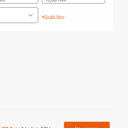
olečka
olové nohy, Nábytkové nohy a
chanismy nastavení
Zrušit filtry
olová kování
bytkové kluzáky a kolečka