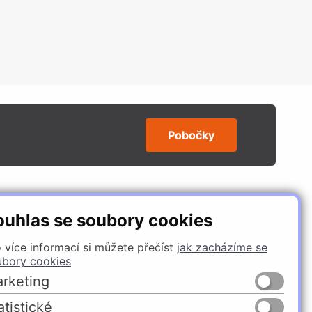
Pobočky
SLEDUJTE NÁS
ouhlas se soubory cookies
 více informací si můžete přečíst
jak zacházíme se
ubory cookies
rketing
atistické