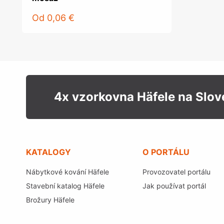
Od
0,06 €
4x vzorkovna Häfele na Slo
KATALOGY
O PORTÁLU
Nábytkové kování Häfele
Provozovatel portálu
Stavební katalog Häfele
Jak používat portál
Brožury Häfele