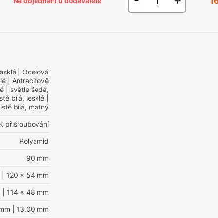
-
+
1
Na objednání u dodavatele
lesklé
| Ocelová
lé
| Antracitově
lé
| světle šedá,
stě bílá, lesklé
|
istě bílá, matný
K přišroubování
Polyamid
90 mm
| 120 x 54 mm
m
| 114 x 48 mm
 mm
| 13.00 mm