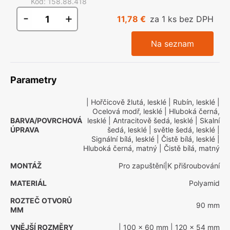
Kód
:
158.88.418
-
+
11,78 €
za 1 ks bez DPH
Na seznam
Parametry
| Hořčicově žlutá, lesklé
| Rubín, lesklé
|
Ocelová modř, lesklé
| Hluboká černá,
BARVA/POVRCHOVÁ
lesklé
| Antracitově šedá, lesklé
| Skalní
ÚPRAVA
šedá, lesklé
| světle šedá, lesklé
|
Signální bílá, lesklé
| Čistě bílá, lesklé
|
Hluboká černá, matný
| Čistě bílá, matný
MONTÁŽ
Pro zapuštění|K přišroubování
MATERIÁL
Polyamid
ROZTEČ OTVORŮ
90 mm
MM
VNĚJŠÍ ROZMĚRY
| 100 x 60 mm
| 120 x 54 mm