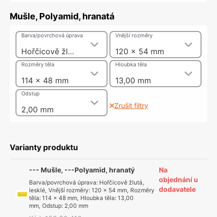
Mušle, Polyamid, hranatá
Barva/povrchová úprava
Vnější rozměry
Hořčicově žlutá, lesklé
120 x 54 mm
Rozměry těla
Hloubka těla
114 x 48 mm
13,00 mm
Odstup
Zrušit filtry
2,00 mm
Varianty produktu
--- Mušle, ---Polyamid, hranatý
Na
objednání u
Barva/povrchová úprava
:
Hořčicově žlutá,
dodavatele
lesklé
,
Vnější rozměry
:
120 x 54 mm
,
Rozměry
těla
:
114 x 48 mm
,
Hloubka těla
:
13,00
mm
,
Odstup
:
2,00 mm