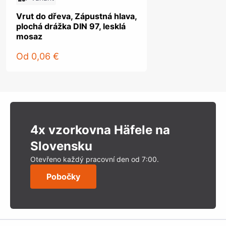
Vrut do dřeva, Zápustná hlava,
plochá drážka DIN 97, lesklá
mosaz
Od
0,06 €
4x vzorkovna Häfele na
Slovensku
Otevřeno každý pracovní den od 7:00.
Pobočky