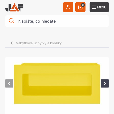
0
MENU
Nábytkové úchytky a knobky