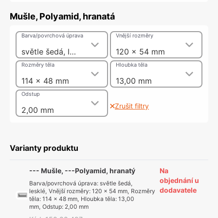
Mušle, Polyamid, hranatá
Barva/povrchová úprava
Vnější rozměry
světle šedá, lesklé
120 x 54 mm
Rozměry těla
Hloubka těla
114 x 48 mm
13,00 mm
Odstup
Zrušit filtry
2,00 mm
Varianty produktu
--- Mušle, ---Polyamid, hranatý
Na
objednání u
Barva/povrchová úprava
:
světle šedá,
dodavatele
lesklé
,
Vnější rozměry
:
120 x 54 mm
,
Rozměry
těla
:
114 x 48 mm
,
Hloubka těla
:
13,00
mm
,
Odstup
:
2,00 mm