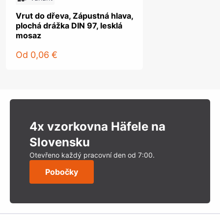
Vrut do dřeva, Zápustná hlava,
plochá drážka DIN 97, lesklá
mosaz
Od
0,06 €
4x vzorkovna Häfele na
Slovensku
Otevřeno každý pracovní den od 7:00.
Pobočky