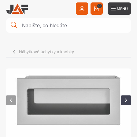
0
MENU
Nábytkové úchytky a knobky