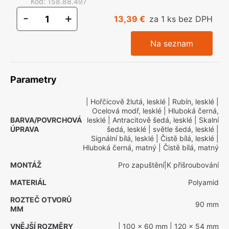
Kód
:
158.88.497
-
+
13,39 €
za 1 ks bez DPH
Na seznam
Parametry
| Hořčicově žlutá, lesklé
| Rubín, lesklé
|
Ocelová modř, lesklé
| Hluboká černá,
BARVA/POVRCHOVÁ
lesklé
| Antracitově šedá, lesklé
| Skalní
ÚPRAVA
šedá, lesklé
| světle šedá, lesklé
|
Signální bílá, lesklé
| Čistě bílá, lesklé
|
Hluboká černá, matný
| Čistě bílá, matný
MONTÁŽ
Pro zapuštění|K přišroubování
MATERIÁL
Polyamid
ROZTEČ OTVORŮ
90 mm
MM
VNĚJŠÍ ROZMĚRY
| 100 x 60 mm
| 120 x 54 mm