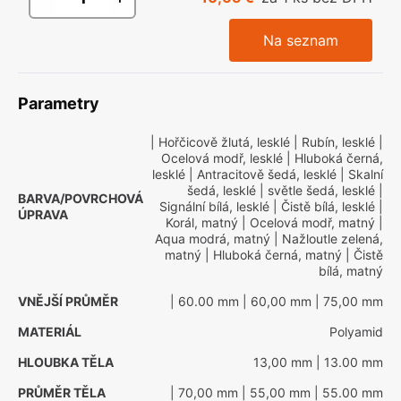
Na seznam
Parametry
| Hořčicově žlutá, lesklé
| Rubín, lesklé
|
Ocelová modř, lesklé
| Hluboká černá,
lesklé
| Antracitově šedá, lesklé
| Skalní
šedá, lesklé
| světle šedá, lesklé
|
BARVA/POVRCHOVÁ
Signální bílá, lesklé
| Čistě bílá, lesklé
|
ÚPRAVA
Korál, matný
| Ocelová modř, matný
|
Aqua modrá, matný
| Nažloutle zelená,
matný
| Hluboká černá, matný
| Čistě
bílá, matný
VNĚJŠÍ PRŮMĚR
| 60.00 mm
| 60,00 mm
| 75,00 mm
MATERIÁL
Polyamid
HLOUBKA TĚLA
13,00 mm
| 13.00 mm
PRŮMĚR TĚLA
| 70,00 mm
| 55,00 mm
| 55.00 mm