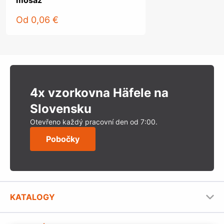
mosaz
Od
0,06 €
4x vzorkovna Häfele na
Slovensku
Otevřeno každý pracovní den od 7:00.
Pobočky
KATALOGY
Nábytkové kování Häfele