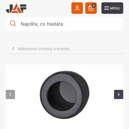
0
MENU
Nábytkové úchytky a knobky