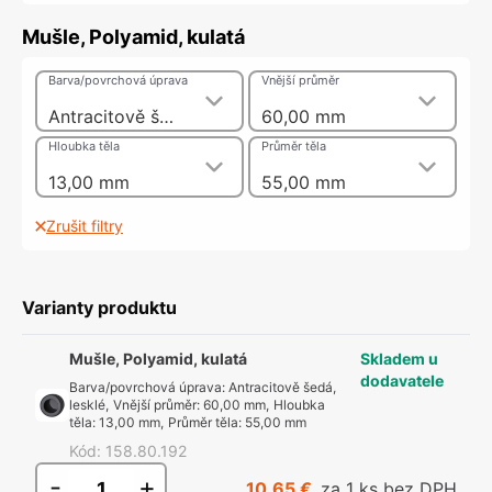
Mušle, Polyamid, kulatá
Barva/povrchová úprava
Vnější průměr
Antracitově šedá, lesklé
60,00 mm
Hloubka těla
Průměr těla
13,00 mm
55,00 mm
Zrušit filtry
Varianty produktu
Mušle, Polyamid, kulatá
Skladem u
dodavatele
Barva/povrchová úprava
:
Antracitově šedá,
lesklé
,
Vnější průměr
:
60,00 mm
,
Hloubka
těla
:
13,00 mm
,
Průměr těla
:
55,00 mm
Kód
:
158.80.192
-
+
10,65 €
za 1 ks bez DPH