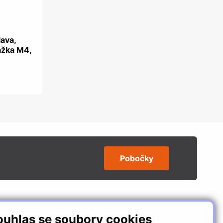
lava,
ážka M4,
Pobočky
SLEDUJTE NÁS
ouhlas se soubory cookies