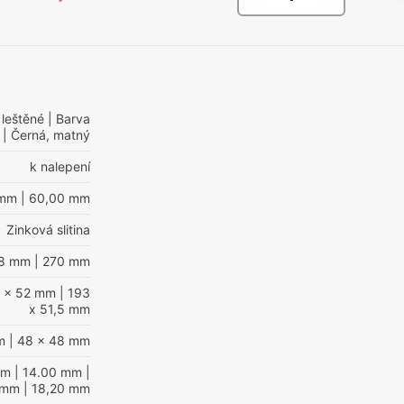
 leštěné
| Barva
| Černá, matný
k nalepení
 mm
| 60,00 mm
Zinková slitina
28 mm
| 270 mm
2 x 52 mm
| 193
x 51,5 mm
m
| 48 x 48 mm
mm
| 14.00 mm
|
 mm
| 18,20 mm