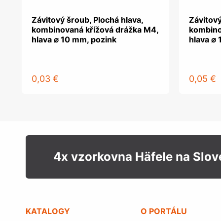
Závitový šroub, Plochá hlava,
Závitový
kombinovaná křížová drážka M4,
kombino
hlava ⌀ 10 mm, pozink
hlava ⌀
0,03 €
0,05 €
4x vzorkovna Häfele na Slo
KATALOGY
O PORTÁLU