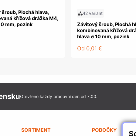
 šroub, Plochá hlava,
42 variant
vaná křížová drážka M4,
 10 mm, pozink
Závitový šroub, Plochá h
kombinovaná křížová dr
hlava ⌀ 10 mm, pozink
Od
0,01 €
vensku
Otevřeno každý pracovní den od 7:00.
SORTIMENT
POBOČKY
S