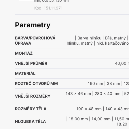
mm
,
Odstup
:
1,50 mm
Kód
:
151.11.971
Parametry
BARVA/POVRCHOVÁ
| Barva hliníku
| Bílá, matný
|
ÚPRAVA
hliníku, matný
| nikl, kartáčováno
MONTÁŽ
VNĚJŠÍ PRŮMĚR
40,00
MATERIÁL
ROZTEČ OTVORŮ MM
160 mm
| 38 mm
| 1
143 x 46 mm
| 280 x 40 mm
| 5
VNĚJŠÍ ROZMĚRY
ROZMĚRY TĚLA
190 x 48 mm
| 140 x 43 m
| 18,00 mm
| 14,00 mm
| 11,50 
HLOUBKA TĚLA
18.20