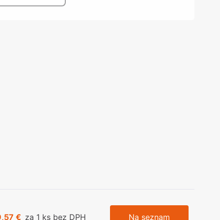
olečka
olové nohy, Nábytkové nohy a
chanismy nastavení
olová kování
bytkové kluzáky a kolečka
9,57 €
za 1 ks bez DPH
Na seznam