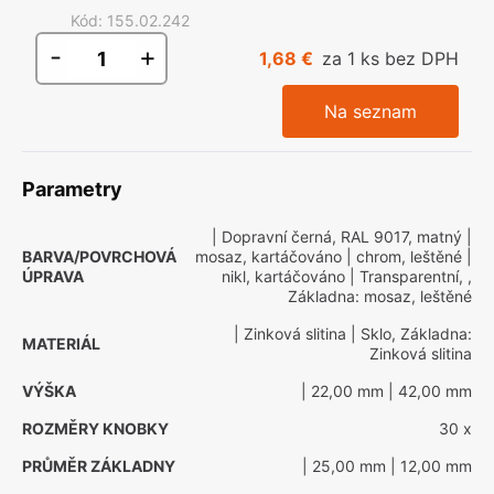
Kód
:
155.02.242
-
+
1,68 €
za 1 ks bez DPH
Na seznam
Parametry
| Dopravní černá, RAL 9017, matný
|
BARVA/POVRCHOVÁ
mosaz, kartáčováno
| chrom, leštěné
|
ÚPRAVA
nikl, kartáčováno
| Transparentní, ,
Základna: mosaz, leštěné
| Zinková slitina
| Sklo, Základna:
MATERIÁL
Zinková slitina
VÝŠKA
| 22,00 mm
| 42,00 mm
ROZMĚRY KNOBKY
30 x
PRŮMĚR ZÁKLADNY
| 25,00 mm
| 12,00 mm