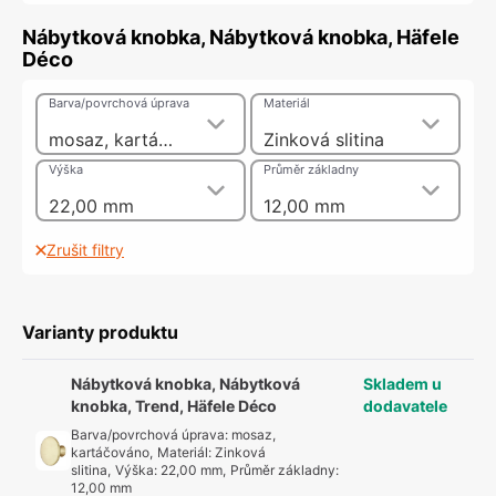
Nábytková knobka, Nábytková knobka, Häfele
Déco
Barva/povrchová úprava
Materiál
mosaz, kartáčováno
Zinková slitina
Výška
Průměr základny
22,00 mm
12,00 mm
Zrušit filtry
Varianty produktu
Nábytková knobka, Nábytková
Skladem u
knobka, Trend, Häfele Déco
dodavatele
Barva/povrchová úprava
:
mosaz,
kartáčováno
,
Materiál
:
Zinková
slitina
,
Výška
:
22,00 mm
,
Průměr základny
:
12,00 mm