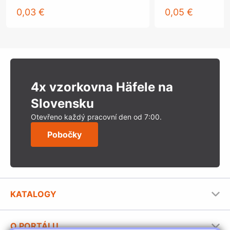
0,03 €
0,05 €
4x vzorkovna Häfele na
Slovensku
Otevřeno každý pracovní den od 7:00.
Pobočky
KATALOGY
Nábytkové kování Häfele
O PORTÁLU