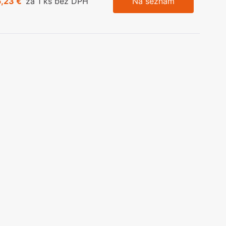
5,23 €
za 1 ks bez DPH
Na seznam