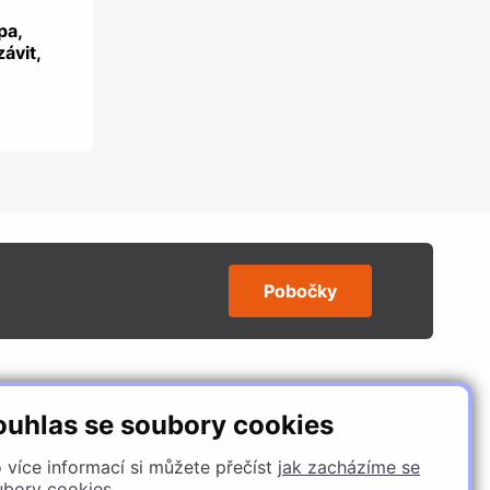
pa,
závit,
Pobočky
SLEDUJTE NÁS
ouhlas se soubory cookies
 více informací si můžete přečíst
jak zacházíme se
ubory cookies