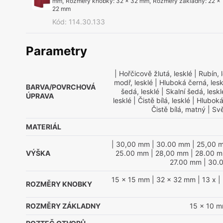
mm
,
Rozměry knobky
:
32 x 32 mm
,
Rozměry základny
:
22 x
22 mm
Kód
:
114.30.133
Parametry
| Hořčicově žlutá, lesklé
| Rubín, 
modř, lesklé
| Hluboká černá, lesk
BARVA/POVRCHOVÁ
šedá, lesklé
| Skalní šedá, leskl
ÚPRAVA
lesklé
| Čistě bílá, lesklé
| Hluboká
Čistě bílá, matný
| Svě
MATERIÁL
| 30,00 mm
| 30.00 mm
| 25,00 
VÝŠKA
25.00 mm
| 28,00 mm
| 28.00 
27.00 mm
| 30.
15 x 15 mm
| 32 x 32 mm
| 13 x
| 
ROZMĚRY KNOBKY
ROZMĚRY ZÁKLADNY
15 x 10 