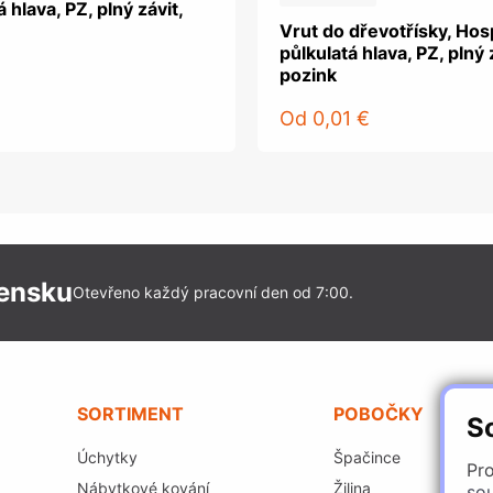
 hlava, PZ, plný závit,
Vrut do dřevotřísky, Hos
půlkulatá hlava, PZ, plný 
pozink
Od
0,01 €
vensku
Otevřeno každý pracovní den od 7:00.
SORTIMENT
POBOČKY
S
Úchytky
Špačince
Pro
Nábytkové kování
Žilina
so