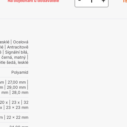
-
+
1
Na objednání u dodavatele
lesklé
| Ocelová
lé
| Antracitově
é
| Signální bílá,
 černá, matný
|
tle šedá, lesklé
Polyamid
mm
| 27,00 mm
|
mm
| 29,00 mm
|
0 mm
| 28,0 mm
20 x
| 23 x
| 32
x
| 23 x 23 mm
mm
| 22 x 22 mm