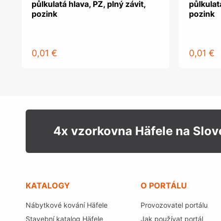
půlkulatá hlava, PZ, plný závit,
půlkulatá
pozink
pozink
0,01 €
0,01 €
4x vzorkovna Häfele na Slo
KATALOGY
O PORTÁLU
Nábytkové kování Häfele
Provozovatel portálu
Stavební katalog Häfele
Jak používat portál