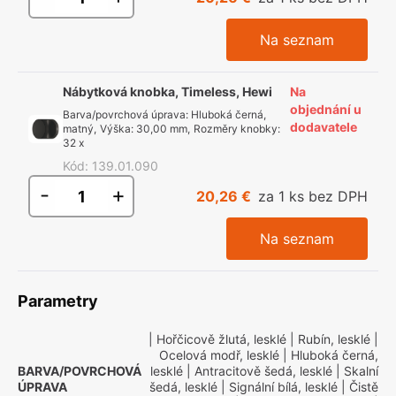
Na seznam
Nábytková knobka, Timeless, Hewi
Na
objednání u
Barva/povrchová úprava
:
Hluboká černá,
dodavatele
matný
,
Výška
:
30,00 mm
,
Rozměry knobky
:
32 x
Kód
:
139.01.090
-
+
20,26 €
za 1 ks bez DPH
Na seznam
Parametry
| Hořčicově žlutá, lesklé
| Rubín, lesklé
|
Ocelová modř, lesklé
| Hluboká černá,
BARVA/POVRCHOVÁ
lesklé
| Antracitově šedá, lesklé
| Skalní
ÚPRAVA
šedá, lesklé
| Signální bílá, lesklé
| Čistě