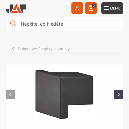
0
MENU
Nábytkové úchytky a knobky