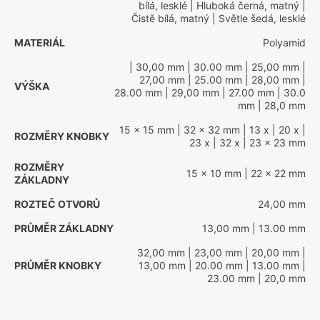
bílá, lesklé
| Hluboká černá, matný
|
Čistě bílá, matný
| Světle šedá, lesklé
MATERIÁL
Polyamid
| 30,00 mm
| 30.00 mm
| 25,00 mm
|
27,00 mm
| 25.00 mm
| 28,00 mm
|
VÝŠKA
28.00 mm
| 29,00 mm
| 27.00 mm
| 30.0
mm
| 28,0 mm
15 x 15 mm
| 32 x 32 mm
| 13 x
| 20 x
|
ROZMĚRY KNOBKY
23 x
| 32 x
| 23 x 23 mm
ROZMĚRY
15 x 10 mm
| 22 x 22 mm
ZÁKLADNY
ROZTEČ OTVORŮ
24,00 mm
PRŮMĚR ZÁKLADNY
13,00 mm
| 13.00 mm
32,00 mm
| 23,00 mm
| 20,00 mm
|
PRŮMĚR KNOBKY
13,00 mm
| 20.00 mm
| 13.00 mm
|
23.00 mm
| 20,0 mm