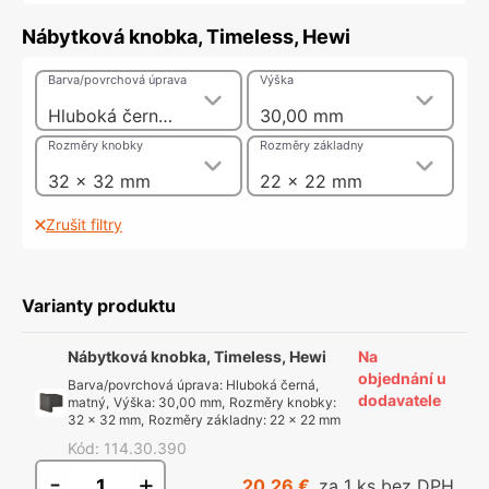
Nábytková knobka, Timeless, Hewi
Barva/povrchová úprava
Výška
Hluboká černá, matný
30,00 mm
Rozměry knobky
Rozměry základny
32 x 32 mm
22 x 22 mm
Zrušit filtry
Varianty produktu
Nábytková knobka, Timeless, Hewi
Na
objednání u
Barva/povrchová úprava
:
Hluboká černá,
dodavatele
matný
,
Výška
:
30,00 mm
,
Rozměry knobky
:
32 x 32 mm
,
Rozměry základny
:
22 x 22 mm
Kód
:
114.30.390
-
+
20,26 €
za 1 ks bez DPH