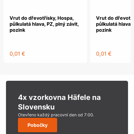
Vrut do dřevotřísky, Hospa,
Vrut do dřevotř
půlkulatá hlava, PZ, plný závit,
půlkulatá hlava, 
pozink
pozink
0,01 €
0,01 €
4x vzorkovna Häfele na
Slovensku
Otevřeno každý pracovní den od 7:00.
Pobočky