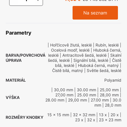
Na seznam
Parametry
| Hořčicově žlutá, lesklé
| Rubín, lesklé
|
Ocelová modř, lesklé
| Hluboká černá,
BARVA/POVRCHOVÁ
lesklé
| Antracitově šedá, lesklé
| Skalní
ÚPRAVA
šedá, lesklé
| Signální bílá, lesklé
| Čistě
bílá, lesklé
| Hluboká černá, matný
|
Čistě bílá, matný
| Světle šedá, lesklé
MATERIÁL
Polyamid
| 30,00 mm
| 30.00 mm
| 25,00 mm
|
27,00 mm
| 25.00 mm
| 28,00 mm
|
VÝŠKA
28.00 mm
| 29,00 mm
| 27.00 mm
| 30.0
mm
| 28,0 mm
15 x 15 mm
| 32 x 32 mm
| 13 x
| 20 x
|
ROZMĚRY KNOBKY
23 x
| 32 x
| 23 x 23 mm