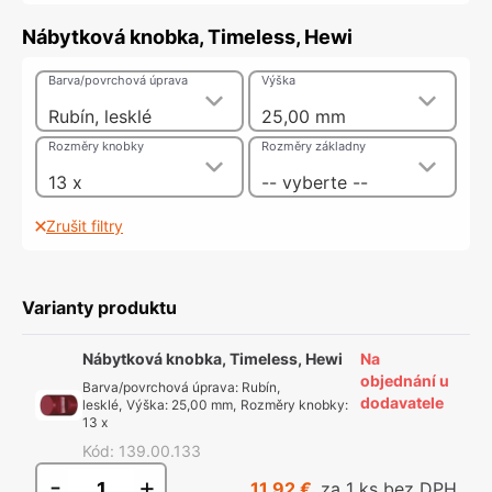
Nábytková knobka, Timeless, Hewi
Barva/povrchová úprava
Výška
Rubín, lesklé
25,00 mm
Rozměry knobky
Rozměry základny
13 x
-- vyberte --
Zrušit filtry
Varianty produktu
Nábytková knobka, Timeless, Hewi
Na
objednání u
Barva/povrchová úprava
:
Rubín,
dodavatele
lesklé
,
Výška
:
25,00 mm
,
Rozměry knobky
:
13 x
Kód
:
139.00.133
-
+
11,92 €
za 1 ks bez DPH