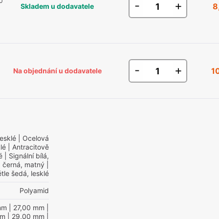
10
-
+
8
Skladem u dodavatele
-
+
1
Na objednání u dodavatele
lesklé
| Ocelová
lé
| Antracitově
é
| Signální bílá,
 černá, matný
|
tle šedá, lesklé
Polyamid
mm
| 27,00 mm
|
mm
| 29,00 mm
|