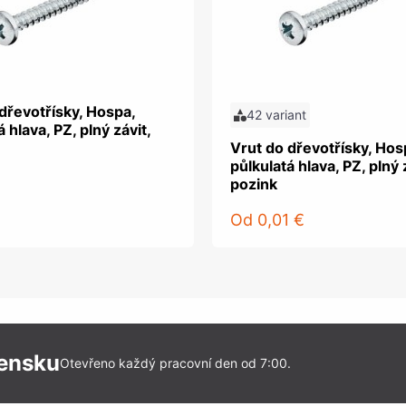
dřevotřísky, Hospa,
42 variant
 hlava, PZ, plný závit,
Vrut do dřevotřísky, Hos
půlkulatá hlava, PZ, plný 
pozink
Od
0,01 €
vensku
Otevřeno každý pracovní den od 7:00.