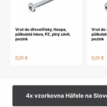
Vrut do dřevotřísky, Hospa,
Vrut do 
půlkulatá hlava, PZ, plný závit,
půlkulatá
pozink
pozink
0,01 €
0,01 €
4x vzorkovna Häfele na Slo