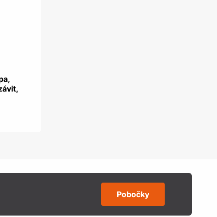
pa,
závit,
Pobočky