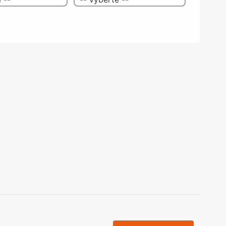
olečka
olové nohy, Nábytkové nohy a
chanismy nastavení
olová kování
bytkové kluzáky a kolečka