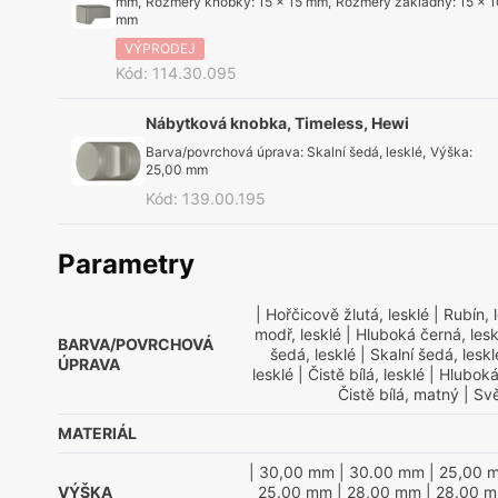
mm
,
Rozměry knobky
:
15 x 15 mm
,
Rozměry základny
:
15 x 
mm
VÝPRODEJ
Kód
:
114.30.095
Nábytková knobka, Timeless, Hewi
Barva/povrchová úprava
:
Skalní šedá, lesklé
,
Výška
:
25,00 mm
Kód
:
139.00.195
Parametry
| Hořčicově žlutá, lesklé
| Rubín, 
modř, lesklé
| Hluboká černá, lesk
BARVA/POVRCHOVÁ
šedá, lesklé
| Skalní šedá, leskl
ÚPRAVA
lesklé
| Čistě bílá, lesklé
| Hluboká
Čistě bílá, matný
| Svě
MATERIÁL
| 30,00 mm
| 30.00 mm
| 25,00 
VÝŠKA
25.00 mm
| 28,00 mm
| 28.00 