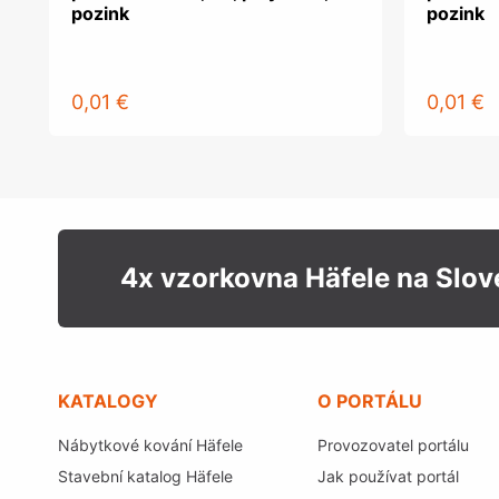
pozink
pozink
0,01 €
0,01 €
4x vzorkovna Häfele na Slo
KATALOGY
O PORTÁLU
Nábytkové kování Häfele
Provozovatel portálu
Stavební katalog Häfele
Jak používat portál