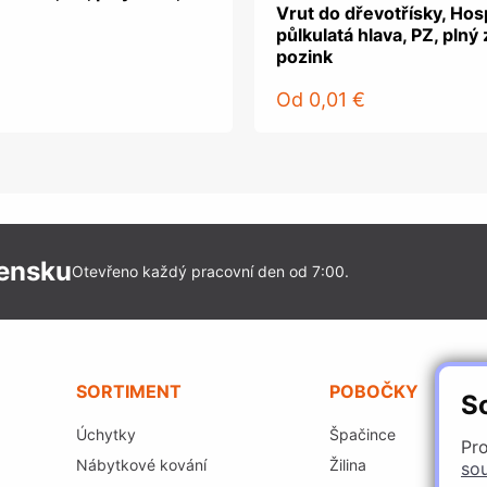
Vrut do dřevotřísky, Hos
půlkulatá hlava, PZ, plný 
pozink
Od
0,01 €
vensku
Otevřeno každý pracovní den od 7:00.
SORTIMENT
POBOČKY
S
Úchytky
Špačince
Pro
Nábytkové kování
Žilina
so