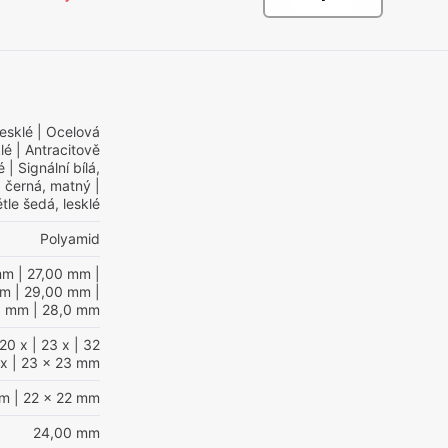
lesklé
| Ocelová
lé
| Antracitově
é
| Signální bílá,
 černá, matný
|
tle šedá, lesklé
Polyamid
mm
| 27,00 mm
|
mm
| 29,00 mm
|
0 mm
| 28,0 mm
20 x
| 23 x
| 32
x
| 23 x 23 mm
mm
| 22 x 22 mm
24,00 mm