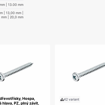
 mm
| 13.00 mm
mm
| 13,00 mm
|
0 mm
| 20,0 mm
dřevotřísky, Hospa,
42 variant
 hlava, PZ, plný závit,