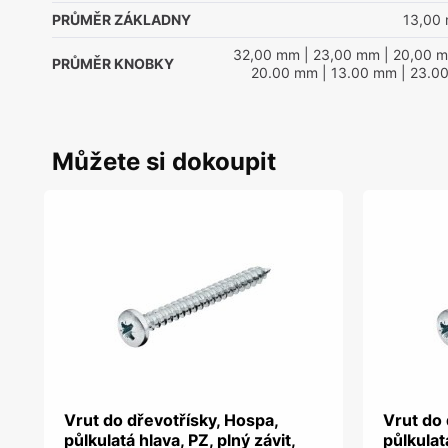
PRŮMĚR ZÁKLADNY
13,00
32,00 mm
| 23,00 mm
| 20,00 
PRŮMĚR KNOBKY
20.00 mm
| 13.00 mm
| 23.0
Můžete si dokoupit
Vrut do dřevotřísky, Hospa,
Vrut do 
půlkulatá hlava, PZ, plný závit,
půlkulatá