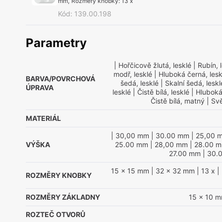
mm
,
Rozměry knobky
:
13 x
Kód
:
139.00.198
Parametry
| Hořčicově žlutá, lesklé
| Rubín, 
modř, lesklé
| Hluboká černá, lesk
BARVA/POVRCHOVÁ
šedá, lesklé
| Skalní šedá, leskl
ÚPRAVA
lesklé
| Čistě bílá, lesklé
| Hluboká
Čistě bílá, matný
| Svě
MATERIÁL
| 30,00 mm
| 30.00 mm
| 25,00 
VÝŠKA
25.00 mm
| 28,00 mm
| 28.00 
27.00 mm
| 30.
15 x 15 mm
| 32 x 32 mm
| 13 x
| 
ROZMĚRY KNOBKY
ROZMĚRY ZÁKLADNY
15 x 10 
ROZTEČ OTVORŮ