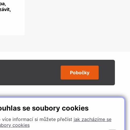
pa,
závit,
Pobočky
SLEDUJTE NÁS
ouhlas se soubory cookies
 více informací si můžete přečíst
jak zacházíme se
ubory cookies