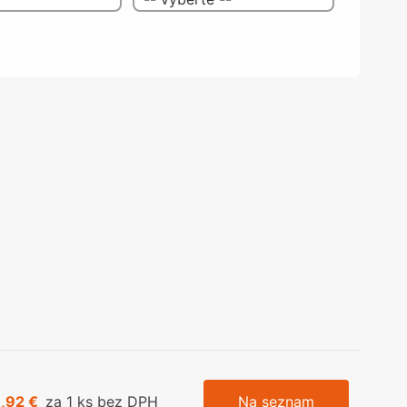
olečka
olové nohy, Nábytkové nohy a
chanismy nastavení
olová kování
bytkové kluzáky a kolečka
1,92 €
za 1 ks bez DPH
Na seznam