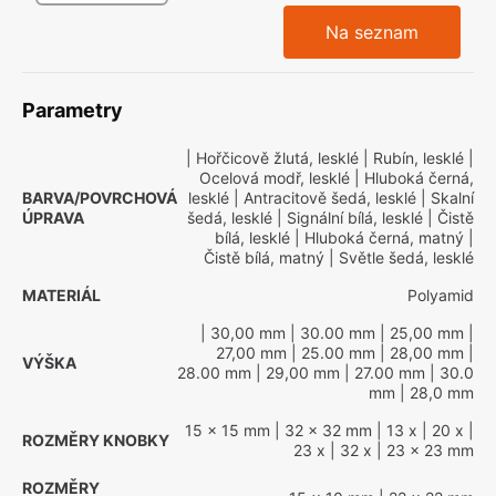
Na seznam
Parametry
| Hořčicově žlutá, lesklé
| Rubín, lesklé
|
Ocelová modř, lesklé
| Hluboká černá,
BARVA/POVRCHOVÁ
lesklé
| Antracitově šedá, lesklé
| Skalní
ÚPRAVA
šedá, lesklé
| Signální bílá, lesklé
| Čistě
bílá, lesklé
| Hluboká černá, matný
|
Čistě bílá, matný
| Světle šedá, lesklé
MATERIÁL
Polyamid
| 30,00 mm
| 30.00 mm
| 25,00 mm
|
27,00 mm
| 25.00 mm
| 28,00 mm
|
VÝŠKA
28.00 mm
| 29,00 mm
| 27.00 mm
| 30.0
mm
| 28,0 mm
15 x 15 mm
| 32 x 32 mm
| 13 x
| 20 x
|
ROZMĚRY KNOBKY
23 x
| 32 x
| 23 x 23 mm
ROZMĚRY