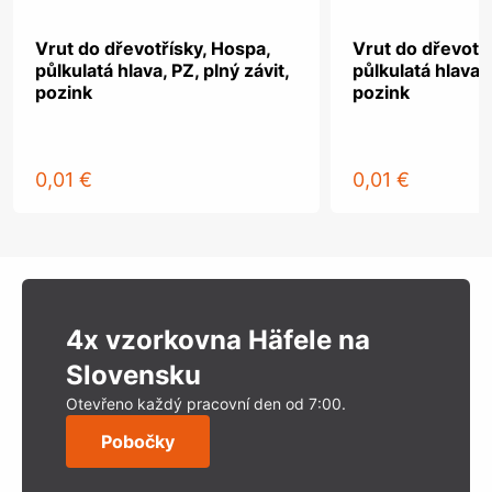
Vrut do dřevotřísky, Hospa,
Vrut do dřevotř
půlkulatá hlava, PZ, plný závit,
půlkulatá hlava, 
pozink
pozink
0,01 €
0,01 €
4x vzorkovna Häfele na
Slovensku
Otevřeno každý pracovní den od 7:00.
Pobočky