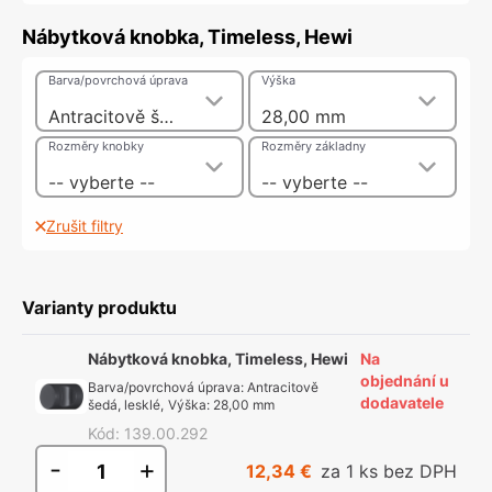
Nábytková knobka, Timeless, Hewi
Barva/povrchová úprava
Výška
Antracitově šedá, lesklé
28,00 mm
Rozměry knobky
Rozměry základny
-- vyberte --
-- vyberte --
Zrušit filtry
Varianty produktu
Nábytková knobka, Timeless, Hewi
Na
objednání u
Barva/povrchová úprava
:
Antracitově
dodavatele
šedá, lesklé
,
Výška
:
28,00 mm
Kód
:
139.00.292
-
+
12,34 €
za 1 ks bez DPH