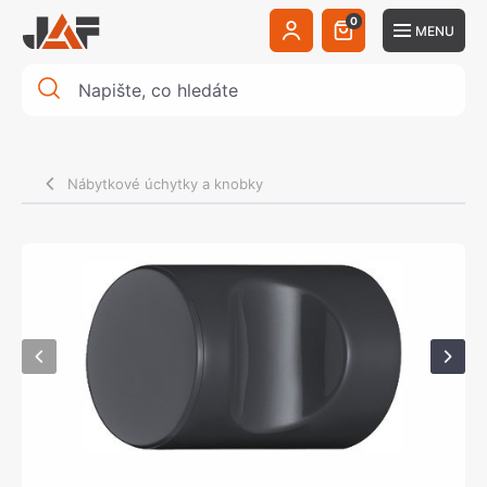
0
MENU
Nábytkové úchytky a knobky