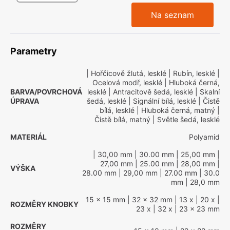
Na seznam
Parametry
| Hořčicově žlutá, lesklé
| Rubín, lesklé
|
Ocelová modř, lesklé
| Hluboká černá,
BARVA/POVRCHOVÁ
lesklé
| Antracitově šedá, lesklé
| Skalní
ÚPRAVA
šedá, lesklé
| Signální bílá, lesklé
| Čistě
bílá, lesklé
| Hluboká černá, matný
|
Čistě bílá, matný
| Světle šedá, lesklé
MATERIÁL
Polyamid
| 30,00 mm
| 30.00 mm
| 25,00 mm
|
27,00 mm
| 25.00 mm
| 28,00 mm
|
VÝŠKA
28.00 mm
| 29,00 mm
| 27.00 mm
| 30.0
mm
| 28,0 mm
15 x 15 mm
| 32 x 32 mm
| 13 x
| 20 x
|
ROZMĚRY KNOBKY
23 x
| 32 x
| 23 x 23 mm
ROZMĚRY