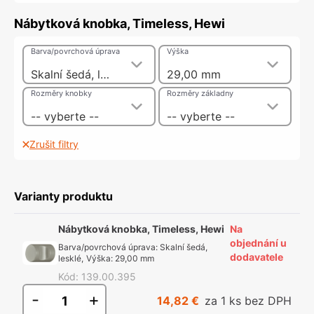
Nábytková knobka, Timeless, Hewi
Barva/povrchová úprava
Výška
Skalní šedá, lesklé
29,00 mm
Rozměry knobky
Rozměry základny
-- vyberte --
-- vyberte --
Zrušit filtry
Varianty produktu
Nábytková knobka, Timeless, Hewi
Na
objednání u
Barva/povrchová úprava
:
Skalní šedá,
dodavatele
lesklé
,
Výška
:
29,00 mm
Kód
:
139.00.395
-
+
14,82 €
za 1 ks bez DPH