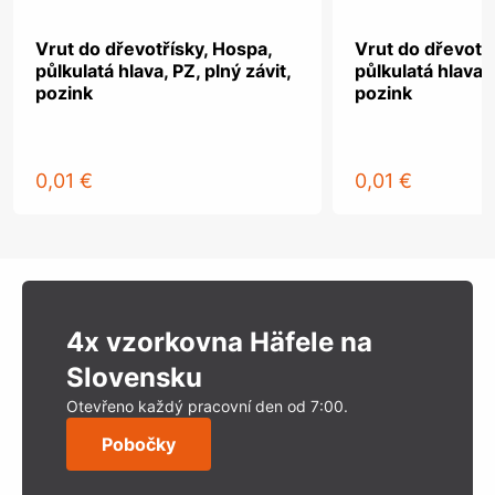
Vrut do dřevotřísky, Hospa,
Vrut do dřevotř
půlkulatá hlava, PZ, plný závit,
půlkulatá hlava, 
pozink
pozink
0,01 €
0,01 €
4x vzorkovna Häfele na
Slovensku
Otevřeno každý pracovní den od 7:00.
Pobočky