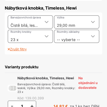
Nábytková knobka, Timeless, Hewi
Barva/povrchová úprava
Výška
Čistě bílá, lesklé
29,00 mm
Rozměry knobky
Rozměry základny
23 x
-- vyberte --
Zrušit filtry
Varianty produktu
Nábytková knobka, Timeless, Hewi
Na
objednání u
Barva/povrchová úprava
:
Čistě bílá,
dodavatele
lesklé
,
Výška
:
29,00 mm
,
Rozměry knobky
:
23 x
Kód
:
139.00.399
-
+
14,82 €
za 1 ks bez DPH