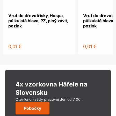
Vrut do dřevotřísky, Hospa,
Vrut do dřevotř
půlkulatá hlava, PZ, plný závit,
půlkulatá hlava, 
pozink
pozink
0,01 €
0,01 €
4x vzorkovna Häfele na
Slovensku
Otevřeno každý pracovní den od 7:00.
Pobočky