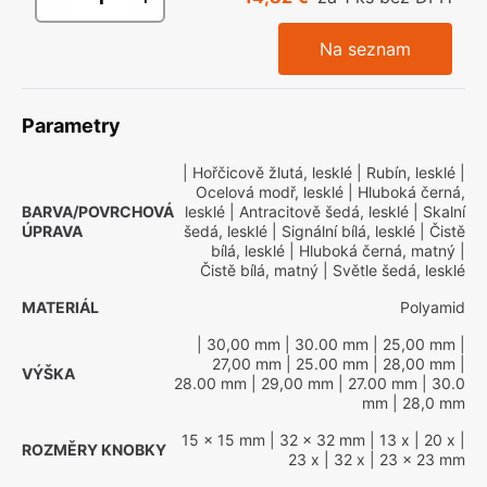
Na seznam
Parametry
| Hořčicově žlutá, lesklé
| Rubín, lesklé
|
Ocelová modř, lesklé
| Hluboká černá,
BARVA/POVRCHOVÁ
lesklé
| Antracitově šedá, lesklé
| Skalní
ÚPRAVA
šedá, lesklé
| Signální bílá, lesklé
| Čistě
bílá, lesklé
| Hluboká černá, matný
|
Čistě bílá, matný
| Světle šedá, lesklé
MATERIÁL
Polyamid
| 30,00 mm
| 30.00 mm
| 25,00 mm
|
27,00 mm
| 25.00 mm
| 28,00 mm
|
VÝŠKA
28.00 mm
| 29,00 mm
| 27.00 mm
| 30.0
mm
| 28,0 mm
15 x 15 mm
| 32 x 32 mm
| 13 x
| 20 x
|
ROZMĚRY KNOBKY
23 x
| 32 x
| 23 x 23 mm