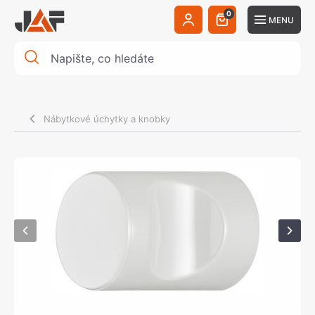
0
MENU
Nábytkové úchytky a knobky