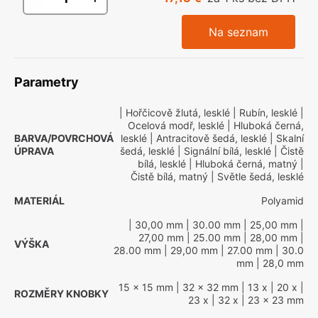
Na seznam
Parametry
| Hořčicově žlutá, lesklé
| Rubín, lesklé
|
Ocelová modř, lesklé
| Hluboká černá,
BARVA/POVRCHOVÁ
lesklé
| Antracitově šedá, lesklé
| Skalní
ÚPRAVA
šedá, lesklé
| Signální bílá, lesklé
| Čistě
bílá, lesklé
| Hluboká černá, matný
|
Čistě bílá, matný
| Světle šedá, lesklé
MATERIÁL
Polyamid
| 30,00 mm
| 30.00 mm
| 25,00 mm
|
27,00 mm
| 25.00 mm
| 28,00 mm
|
VÝŠKA
28.00 mm
| 29,00 mm
| 27.00 mm
| 30.0
mm
| 28,0 mm
15 x 15 mm
| 32 x 32 mm
| 13 x
| 20 x
|
ROZMĚRY KNOBKY
23 x
| 32 x
| 23 x 23 mm