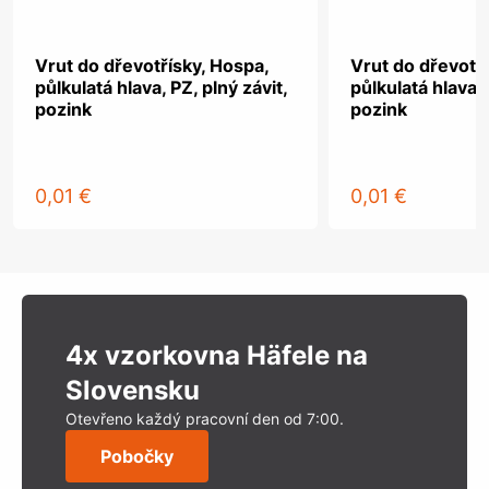
Vrut do dřevotřísky, Hospa,
Vrut do dřevotř
půlkulatá hlava, PZ, plný závit,
půlkulatá hlava, 
pozink
pozink
0,01 €
0,01 €
4x vzorkovna Häfele na
Slovensku
Otevřeno každý pracovní den od 7:00.
Pobočky