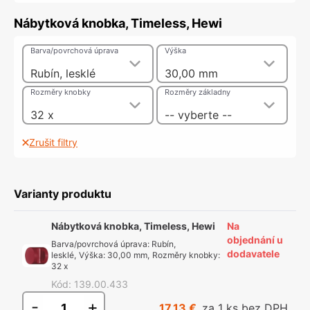
Nábytková knobka, Timeless, Hewi
Barva/povrchová úprava
Výška
Rubín, lesklé
30,00 mm
Rozměry knobky
Rozměry základny
32 x
-- vyberte --
Zrušit filtry
Varianty produktu
Nábytková knobka, Timeless, Hewi
Na
objednání u
Barva/povrchová úprava
:
Rubín,
dodavatele
lesklé
,
Výška
:
30,00 mm
,
Rozměry knobky
:
32 x
Kód
:
139.00.433
-
+
17,13 €
za 1 ks bez DPH