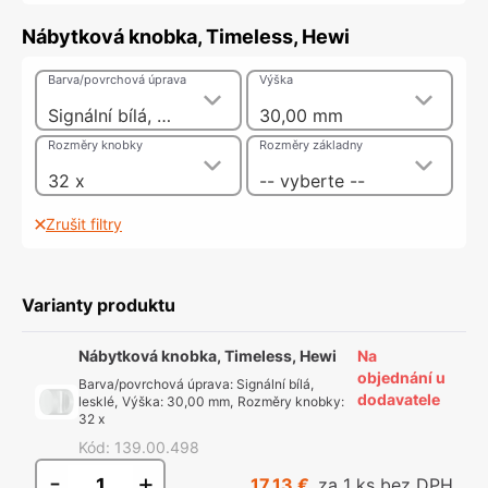
Nábytková knobka, Timeless, Hewi
Barva/povrchová úprava
Výška
Signální bílá, lesklé
30,00 mm
Rozměry knobky
Rozměry základny
32 x
-- vyberte --
Zrušit filtry
Varianty produktu
Nábytková knobka, Timeless, Hewi
Na
objednání u
Barva/povrchová úprava
:
Signální bílá,
dodavatele
lesklé
,
Výška
:
30,00 mm
,
Rozměry knobky
:
32 x
Kód
:
139.00.498
-
+
17,13 €
za 1 ks bez DPH