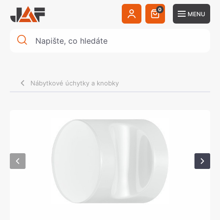
0
MENU
Nábytkové úchytky a knobky