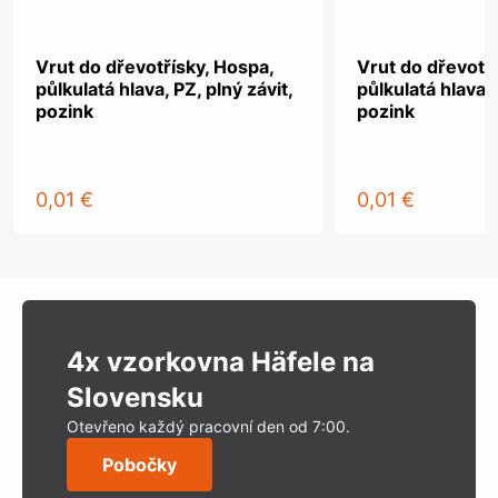
Vrut do dřevotřísky, Hospa,
Vrut do dřevotř
půlkulatá hlava, PZ, plný závit,
půlkulatá hlava, 
pozink
pozink
0,01 €
0,01 €
4x vzorkovna Häfele na
Slovensku
Otevřeno každý pracovní den od 7:00.
Pobočky