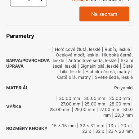
Na seznam
Parametry
| Hořčicově žlutá, lesklé
| Rubín, lesklé
|
Ocelová modř, lesklé
| Hluboká černá,
BARVA/POVRCHOVÁ
lesklé
| Antracitově šedá, lesklé
| Skalní
ÚPRAVA
šedá, lesklé
| Signální bílá, lesklé
| Čistě
bílá, lesklé
| Hluboká černá, matný
|
Čistě bílá, matný
| Světle šedá, lesklé
MATERIÁL
Polyamid
| 30,00 mm
| 30.00 mm
| 25,00 mm
|
27,00 mm
| 25.00 mm
| 28,00 mm
|
VÝŠKA
28.00 mm
| 29,00 mm
| 27.00 mm
| 30.0
mm
| 28,0 mm
15 x 15 mm
| 32 x 32 mm
| 13 x
| 20 x
|
ROZMĚRY KNOBKY
23 x
| 32 x
| 23 x 23 mm