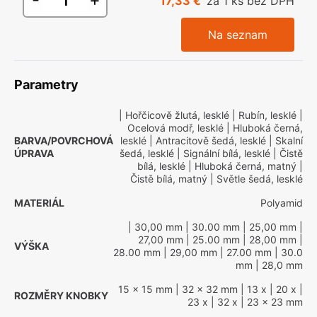
17,33 €
za 1 ks bez DPH
Na seznam
Parametry
| Hořčicově žlutá, lesklé
| Rubín, lesklé
|
Ocelová modř, lesklé
| Hluboká černá,
BARVA/POVRCHOVÁ
lesklé
| Antracitově šedá, lesklé
| Skalní
ÚPRAVA
šedá, lesklé
| Signální bílá, lesklé
| Čistě
bílá, lesklé
| Hluboká černá, matný
|
Čistě bílá, matný
| Světle šedá, lesklé
MATERIÁL
Polyamid
| 30,00 mm
| 30.00 mm
| 25,00 mm
|
27,00 mm
| 25.00 mm
| 28,00 mm
|
VÝŠKA
28.00 mm
| 29,00 mm
| 27.00 mm
| 30.0
mm
| 28,0 mm
15 x 15 mm
| 32 x 32 mm
| 13 x
| 20 x
|
ROZMĚRY KNOBKY
23 x
| 32 x
| 23 x 23 mm