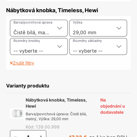
Nábytková knobka, Timeless, Hewi
Barva/povrchová úprava
Výška
Čistě bílá, matný
29,00 mm
Rozměry knobky
Rozměry základny
-- vyberte --
-- vyberte --
Zrušit filtry
Varianty produktu
Nábytková knobka, Timeless,
Na
Hewi
objednání u
dodavatele
Barva/povrchová úprava
:
Čistě bílá,
matný
,
Výška
:
29,00 mm
Kód
:
139.00.999
-
+