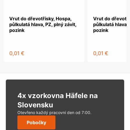
Vrut do dřevotřísky, Hospa,
Vrut do dřevotř
půlkulatá hlava, PZ, plný závit,
půlkulatá hlava, 
pozink
pozink
0,01 €
0,01 €
4x vzorkovna Häfele na
Slovensku
Otevřeno každý pracovní den od 7:00.
Pobočky