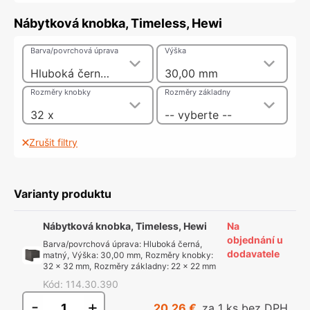
Nábytková knobka, Timeless, Hewi
Barva/povrchová úprava
Výška
Hluboká černá, matný
30,00 mm
Rozměry knobky
Rozměry základny
32 x
-- vyberte --
Zrušit filtry
Varianty produktu
Nábytková knobka, Timeless, Hewi
Na
objednání u
Barva/povrchová úprava
:
Hluboká černá,
dodavatele
matný
,
Výška
:
30,00 mm
,
Rozměry knobky
:
32 x 32 mm
,
Rozměry základny
:
22 x 22 mm
Kód
:
114.30.390
-
+
20,26 €
za 1 ks bez DPH