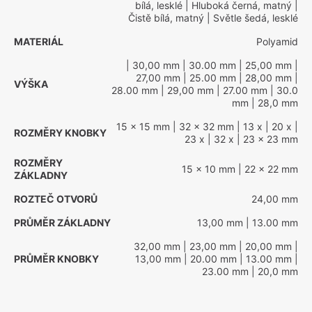
bílá, lesklé
| Hluboká černá, matný
|
Čistě bílá, matný
| Světle šedá, lesklé
MATERIÁL
Polyamid
| 30,00 mm
| 30.00 mm
| 25,00 mm
|
27,00 mm
| 25.00 mm
| 28,00 mm
|
VÝŠKA
28.00 mm
| 29,00 mm
| 27.00 mm
| 30.0
mm
| 28,0 mm
15 x 15 mm
| 32 x 32 mm
| 13 x
| 20 x
|
ROZMĚRY KNOBKY
23 x
| 32 x
| 23 x 23 mm
ROZMĚRY
15 x 10 mm
| 22 x 22 mm
ZÁKLADNY
ROZTEČ OTVORŮ
24,00 mm
PRŮMĚR ZÁKLADNY
13,00 mm
| 13.00 mm
32,00 mm
| 23,00 mm
| 20,00 mm
|
PRŮMĚR KNOBKY
13,00 mm
| 20.00 mm
| 13.00 mm
|
23.00 mm
| 20,0 mm