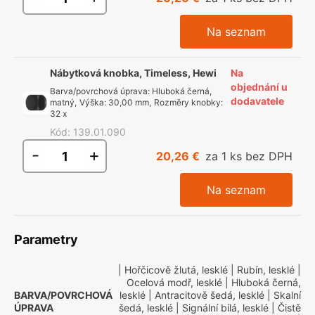
Na seznam
Nábytková knobka, Timeless, Hewi
Na
objednání u
Barva/povrchová úprava
:
Hluboká černá,
dodavatele
matný
,
Výška
:
30,00 mm
,
Rozměry knobky
:
32 x
Kód
:
139.01.090
-
+
20,26 €
za 1 ks bez DPH
Na seznam
Parametry
| Hořčicově žlutá, lesklé
| Rubín, lesklé
|
Ocelová modř, lesklé
| Hluboká černá,
BARVA/POVRCHOVÁ
lesklé
| Antracitově šedá, lesklé
| Skalní
ÚPRAVA
šedá, lesklé
| Signální bílá, lesklé
| Čistě