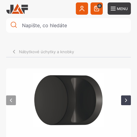
0
MENU
Nábytkové úchytky a knobky