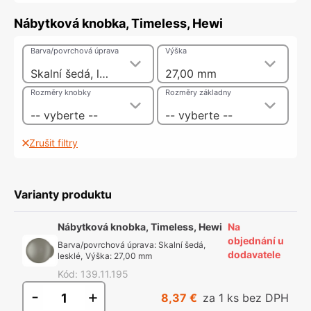
Nábytková knobka, Timeless, Hewi
Barva/povrchová úprava
Výška
Skalní šedá, lesklé
27,00 mm
Rozměry knobky
Rozměry základny
-- vyberte --
-- vyberte --
Zrušit filtry
Varianty produktu
Nábytková knobka, Timeless, Hewi
Na
objednání u
Barva/povrchová úprava
:
Skalní šedá,
dodavatele
lesklé
,
Výška
:
27,00 mm
Kód
:
139.11.195
-
+
8,37 €
za 1 ks bez DPH