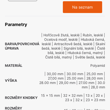
Na seznam
Parametry
| Hořčicově žlutá, lesklé
| Rubín, lesklé
|
Ocelová modř, lesklé
| Hluboká černá,
BARVA/POVRCHOVÁ
lesklé
| Antracitově šedá, lesklé
| Skalní
ÚPRAVA
šedá, lesklé
| Signální bílá, lesklé
| Čistě
bílá, lesklé
| Hluboká černá, matný
|
Čistě bílá, matný
| Světle šedá, lesklé
MATERIÁL
Polyamid
| 30,00 mm
| 30.00 mm
| 25,00 mm
|
27,00 mm
| 25.00 mm
| 28,00 mm
|
VÝŠKA
28.00 mm
| 29,00 mm
| 27.00 mm
| 30.0
mm
| 28,0 mm
15 x 15 mm
| 32 x 32 mm
| 13 x
| 20 x
|
ROZMĚRY KNOBKY
23 x
| 32 x
| 23 x 23 mm
ROZMĚRY