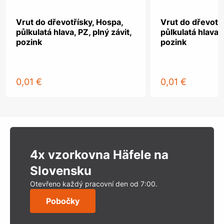
Vrut do dřevotřísky, Hospa,
Vrut do dřevotř
půlkulatá hlava, PZ, plný závit,
půlkulatá hlava, 
pozink
pozink
0,01 €
0,01 €
4x vzorkovna Häfele na
Slovensku
Otevřeno každý pracovní den od 7:00.
Pobočky