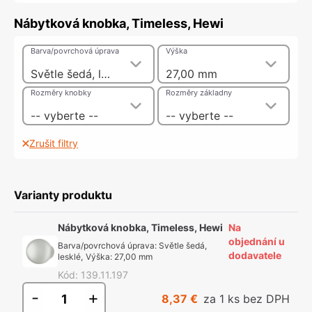
Nábytková knobka, Timeless, Hewi
Barva/povrchová úprava
Výška
Světle šedá, lesklé
27,00 mm
Rozměry knobky
Rozměry základny
-- vyberte --
-- vyberte --
Zrušit filtry
Varianty produktu
Nábytková knobka, Timeless, Hewi
Na
objednání u
Barva/povrchová úprava
:
Světle šedá,
dodavatele
lesklé
,
Výška
:
27,00 mm
Kód
:
139.11.197
-
+
8,37 €
za 1 ks bez DPH