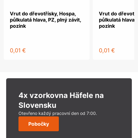
Vrut do dřevotřísky, Hospa,
Vrut do dřevotř
půlkulatá hlava, PZ, plný závit,
půlkulatá hlava, 
pozink
pozink
0,01 €
0,01 €
4x vzorkovna Häfele na
Slovensku
Otevřeno každý pracovní den od 7:00.
Pobočky