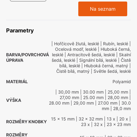
Na seznam
Parametry
| Hořčicově žlutá, lesklé
| Rubín, lesklé
|
Ocelová modř, lesklé
| Hluboká černá,
BARVA/POVRCHOVÁ
lesklé
| Antracitově šedá, lesklé
| Skalní
ÚPRAVA
šedá, lesklé
| Signální bílá, lesklé
| Čistě
bílá, lesklé
| Hluboká černá, matný
|
Čistě bílá, matný
| Světle šedá, lesklé
MATERIÁL
Polyamid
| 30,00 mm
| 30.00 mm
| 25,00 mm
|
27,00 mm
| 25.00 mm
| 28,00 mm
|
VÝŠKA
28.00 mm
| 29,00 mm
| 27.00 mm
| 30.0
mm
| 28,0 mm
15 x 15 mm
| 32 x 32 mm
| 13 x
| 20 x
|
ROZMĚRY KNOBKY
23 x
| 32 x
| 23 x 23 mm
ROZMĚRY