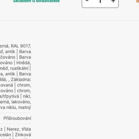
-
+
5
Skladem u dodavatele
erná, RAL 9017,
ď, antik
| Barva
áčováno
| Barva
čováno
| Hnědá,
měď, rustikální
|
a, antik
| Barva
Bílá, , Základna:
čovaná
| chrom,
áčováno
| chrom,
a/třpytivá
| nikl,
erná, lakováno,
va niklu, matný
Přišroubování
az
| Nerez, třída
celán
| Zinková