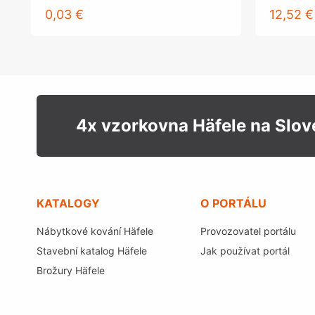
0,03 €
12,52 €
4x vzorkovna Häfele na Slo
KATALOGY
O PORTÁLU
Nábytkové kování Häfele
Provozovatel portálu
Stavební katalog Häfele
Jak používat portál
Brožury Häfele