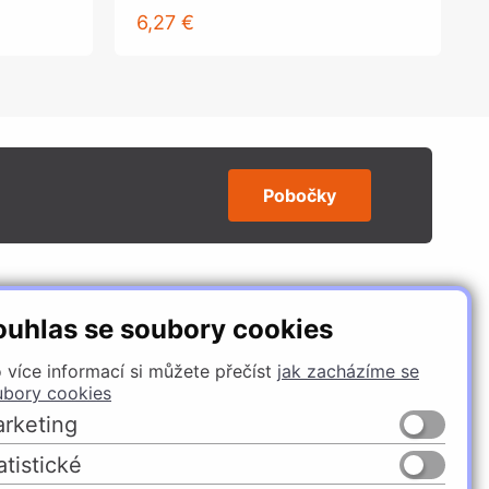
6,27 €
Pobočky
SLEDUJTE NÁS
ouhlas se soubory cookies
 více informací si můžete přečíst
jak zacházíme se
ubory cookies
rketing
atistické