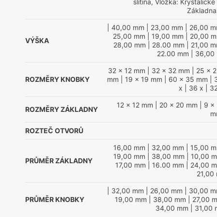
slitina, Vložka: Krystalické
Základna:
| 40,00 mm
| 23,00 mm
| 26,00 
25,00 mm
| 19,00 mm
| 20,00 
VÝŠKA
28,00 mm
| 28.00 mm
| 21,00 
22.00 mm
| 36,00
32 x 12 mm
| 32 x 32 mm
| 25 x 
ROZMĚRY KNOBKY
mm
| 19 x 19 mm
| 60 x 35 mm
| 
x
| 36 x
| 32
12 x 12 mm
| 20 x 20 mm
| 9 x
ROZMĚRY ZÁKLADNY
m
ROZTEČ OTVORŮ
16,00 mm
| 32,00 mm
| 15,00 
19,00 mm
| 38,00 mm
| 10,00 
PRŮMĚR ZÁKLADNY
17,00 mm
| 16.00 mm
| 24,00 
21,00
| 32,00 mm
| 26,00 mm
| 30,00 
PRŮMĚR KNOBKY
19,00 mm
| 38,00 mm
| 27,00 
34,00 mm
| 31,00