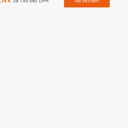
,14 €
za 1 ks bez DPH
Na seznam