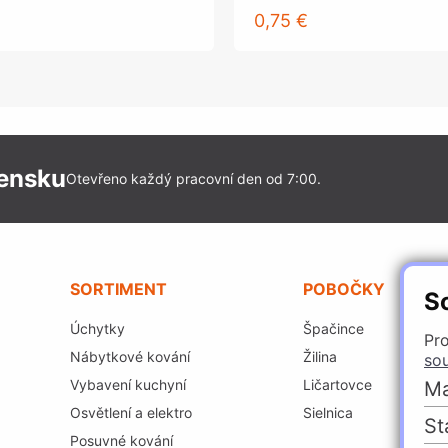
0,75 €
vensku
Otevřeno každý pracovní den od 7:00.
SORTIMENT
POBOČKY
S
Úchytky
Špačince
Pro
Nábytkové kování
Žilina
so
Vybavení kuchyní
Ličartovce
Ma
Osvětlení a elektro
Sielnica
St
Posuvné kování