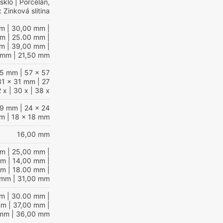
 sklo
| Porcelán,
 Zinková slitina
mm
| 30,00 mm
|
mm
| 25.00 mm
|
mm
| 39,00 mm
|
 mm
| 21,50 mm
25 mm
| 57 x 57
31 x 31 mm
| 27
 x
| 30 x
| 38 x
 9 mm
| 24 x 24
m
| 18 x 18 mm
16,00 mm
mm
| 25,00 mm
|
mm
| 14,00 mm
|
mm
| 18.00 mm
|
 mm
| 31,00 mm
mm
| 30.00 mm
|
mm
| 37,00 mm
|
 mm
| 36,00 mm