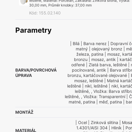
leštěné
,
Materiál
:
Porcelán, Základna: Zinková slitina
,
Výška
:
30,00 mm
,
Průměr knobky
:
37,00 mm
Kód
:
155.02.140
Parametry
| Bílá
| Barva nerez
| Dopravní č
matný
| olejovaný bronz
| mě
železa, patina
| mosaz, kart
bronzu
| mosaz, antik
| kartá
odřené
| Zlatá barva, leštěné
| 
BARVA/POVRCHOVÁ
pocínované, antik
| Barva stříbr
ÚPRAVA
bronzu, kartáčované olejované
| 
mosaz, leštěné
| Matná kartá
leštěné
| nikl, leštěné
| nikl, kart
leštěné, , Vložka: Barva stříbr
leštěné, , Vložka: Transparentní
| Č
matné, patina
| měď, patina
| bar
MONTÁŽ
| Ocel
| Zinková slitina
| Mos
1.4301/AISI 304
| Hliník
| Por
MATERIÁL