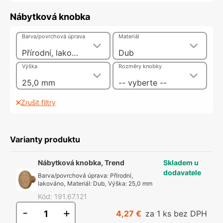
Nábytková knobka
Barva/povrchová úprava
Materiál
Přírodní, lakováno
Dub
Výška
Rozměry knobky
25,0 mm
-- vyberte --
Zrušit filtry
Varianty produktu
Nábytková knobka, Trend
Skladem u
dodavatele
Barva/povrchová úprava
:
Přírodní,
lakováno
,
Materiál
:
Dub
,
Výška
:
25,0 mm
Kód
:
191.67.121
-
+
4,27 €
za 1 ks bez DPH