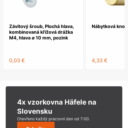
Závitový šroub, Plochá hlava,
Nábytková knob
kombinovaná křížová drážka
M4, hlava ⌀ 10 mm, pozink
0,03 €
4,33 €
4x vzorkovna Häfele na
Slovensku
Otevřeno každý pracovní den od 7:00.