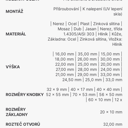
Přišroubování
| K nalepení (UV lepení
MONTÁŽ
skla)
| Nerez
| Ocel
| Plast
| Zinková slitina
|
Mosaz
| Dub
| Jasan
| Nerez, třída
MATERIÁL
1.4305/AISI 303
| Hliník
| Kůže,
Základna: Ocel
| Zinková slitina, Vložka:
Hliník
| 16,00 mm
| 35,00 mm
| 15,00 mm
|
18,00 mm
| 26,00 mm
| 30,00 mm
|
22,00 mm
| 25,00 mm
| 20,00 mm
|
VÝŠKA
27,00 mm
| 28,00 mm
| 24,00 mm
|
21,00 mm
| 29,00 mm
| 33,00 mm
|
24,50 mm
| 25,0 mm
| 33,0 mm
32 x 9 mm
| 40 x 17 mm
| 40 x 40 mm
|
ROZMĚRY KNOBKY
52 x 55 mm
| 70 x 53 mm
| 56 x 50 mm
| 60 x 10 mm
| 12 x
ROZMĚRY
20 x 10 mm
ZÁKLADNY
ROZTEČ OTVORŮ
32,00 mm