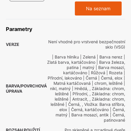
Na seznam
Parametry
Není vhodné pro vrstvené bezpečnostní
VERZE
sklo (VSG)
| Barva hliníku
| Zelená
| Barva nerez
|
Zlatá barva, kartáčováno
| Barva železa,
patina
| matný
| Barva mosazi,
kartáčováno
| Růžová
| Rozeta
|
Přírodní, lakováno
| Černá
| Černá, elox
|
Matná kartáčovaná
| chrom, leštěné
|
BARVA/POVRCHOVÁ
nikl, matný
| Hnědá, , Základna: chrom,
ÚPRAVA
leštěné
| Přírodní, , Základna: chrom,
leštěné
| Antracit, , Základna: chrom,
leštěné
| Černá, , Vložka: Barva stříbra,
elox
| Černá, kartáčováno
| Černá,
matný
| Barva mosazi, antik
| Černá,
patinované
ROZSAH POUŽITÍ
Pro skleněné a zrcadlové dveře