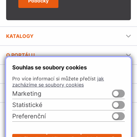
Pobočky
KATALOGY
Nábytkové kování Häfele
O PORTÁLU
Stavební katalog Häfele
Souhlas se soubory cookies
Provozovatel portálu
Brožury Häfele
SORTIMENT
Jak používat portál
Pro více informací si můžete přečíst
jak
zacházíme se soubory cookies
Úchytky
POBOČKY
Marketing
Nábytkové kování
Statistické
Špačince
Vybavení kuchyní
Preferenční
Žilina
Osvětlení a elektro
Česko
Slovensko
Ličartovce
Posuvné kování
Sielnica
Stavební kování