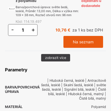
z polyamidu
objednání u
dodavatele
Barva/povrchová úprava
:
světle šedá,
lesklé
,
Průměr
:
13,00 mm
,
Délka x výška mm
:
109 x 38 mm
,
Rozteč otvorů mm
:
96 mm
Kód
:
114.19.497
-
+
10,76 €
za 1 ks bez DPH
Na seznam
zobrazit více
Parametry
| Hluboká černá, lesklé
| Antracitově
šedá, lesklé
| Skalní šedá, lesklé
| světle
BARVA/POVRCHOVÁ
šedá, lesklé
| Signální bílá, lesklé
| Čistě
ÚPRAVA
bílá, lesklé
| Hluboká černá, matný
|
Čistě bílá, matný
MATERIÁL
Polyamid