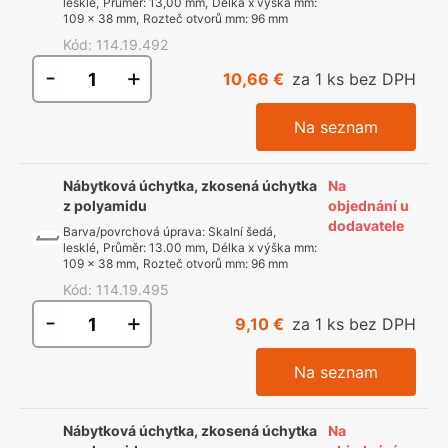
lesklé
,
Průměr
:
13,00 mm
,
Délka x výška mm
:
109 x 38 mm
,
Rozteč otvorů mm
:
96 mm
Kód
:
114.19.492
-
+
10,66 €
za 1 ks bez DPH
Na seznam
Nábytková úchytka, zkosená úchytka
Na
z polyamidu
objednání u
dodavatele
Barva/povrchová úprava
:
Skalní šedá,
lesklé
,
Průměr
:
13.00 mm
,
Délka x výška mm
:
109 x 38 mm
,
Rozteč otvorů mm
:
96 mm
Kód
:
114.19.495
-
+
9,10 €
za 1 ks bez DPH
Na seznam
Nábytková úchytka, zkosená úchytka
Na