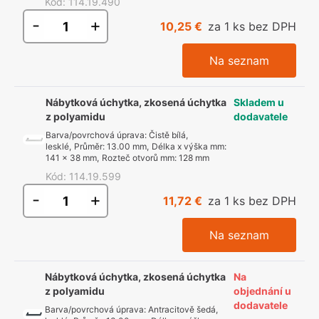
Kód
:
114.19.490
-
+
10,25 €
za 1 ks bez DPH
Na seznam
Nábytková úchytka, zkosená úchytka
Skladem u
z polyamidu
dodavatele
Barva/povrchová úprava
:
Čistě bílá,
lesklé
,
Průměr
:
13.00 mm
,
Délka x výška mm
:
141 x 38 mm
,
Rozteč otvorů mm
:
128 mm
Kód
:
114.19.599
-
+
11,72 €
za 1 ks bez DPH
Na seznam
Nábytková úchytka, zkosená úchytka
Na
z polyamidu
objednání u
dodavatele
Barva/povrchová úprava
:
Antracitově šedá,