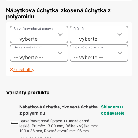
Nábytková úchytka, zkosená úchytka z
polyamidu
Barva/povrchová úprava
Průměr
-- vyberte --
-- vyberte --
Délka x výška mm
Rozteč otvorů mm
-- vyberte --
-- vyberte --
Zrušit filtry
Varianty produktu
Nábytková úchytka, zkosená úchytka
Skladem u
z polyamidu
dodavatele
Barva/povrchová úprava
:
Hluboká černá,
lesklé
,
Průměr
:
13,00 mm
,
Délka x výška mm
:
109 x 38 mm
,
Rozteč otvorů mm
:
96 mm