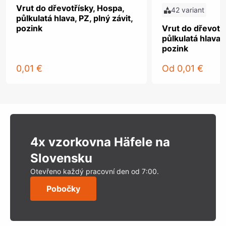
Vrut do dřevotřísky, Hospa,
42 variant
půlkulatá hlava, PZ, plný závit,
pozink
Vrut do dřevotř
půlkulatá hlava, 
pozink
0,01 €
Od
0,01 €
4x vzorkovna Häfele na
Slovensku
Otevřeno každý pracovní den od 7:00.
Pobočky