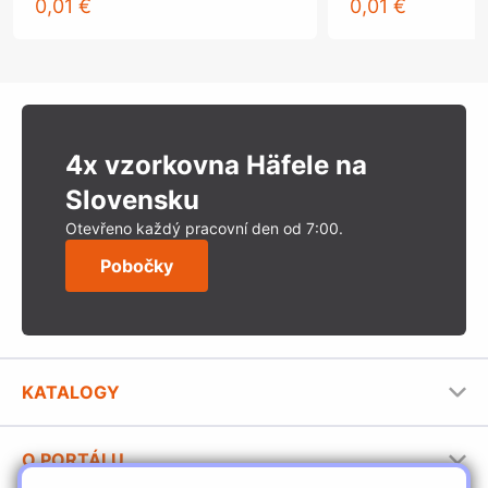
0,01 €
0,01 €
4x vzorkovna Häfele na
Slovensku
Otevřeno každý pracovní den od 7:00.
Pobočky
KATALOGY
Nábytkové kování Häfele
O PORTÁLU
Stavební katalog Häfele