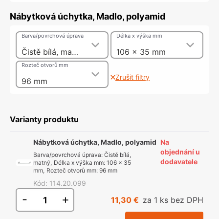
Nábytková úchytka, Madlo, polyamid
Barva/povrchová úprava
Délka x výška mm
Čistě bílá, matný
106 x 35 mm
Rozteč otvorů mm
Zrušit filtry
96 mm
Varianty produktu
Nábytková úchytka, Madlo, polyamid
Na
objednání u
Barva/povrchová úprava
:
Čistě bílá,
dodavatele
matný
,
Délka x výška mm
:
106 x 35
mm
,
Rozteč otvorů mm
:
96 mm
Kód
:
114.20.099
-
+
11,30 €
za 1 ks bez DPH