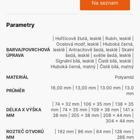
Na seznam
Parametry
| Hořčicově žlutá, lesklé
| Rubín, lesklé
|
Ocelová modř, lesklé
| Hluboká černá,
BARVA/POVRCHOVÁ
lesklé
| Antracitově šedá, lesklé
| Skalní
ÚPRAVA
šedá, lesklé
| světle šedá, lesklé
|
Signální bílá, lesklé
| Čistě bílá, lesklé
|
Hluboká černá, matný
| Čistě bílá, matný
MATERIÁL
Polyamid
16,00 mm
| 13,00 mm
| 13.00 mm
| 13.0
PRŮMĚR
mm
| 74 x 32 mm
| 106 x 35 mm
| 138 x 35
DÉLKA X VÝŠKA
mm
| 74 x 35 mm
| 109 x 38 mm
| 141 x
MM
38 mm
| 205 x 38 mm
| 208 x 44 mm
|
304 x 44 mm
ROZTEČ OTVORŮ
| 192 mm
| 96 mm
| 64 mm
| 128 mm
|
MM
288 mm