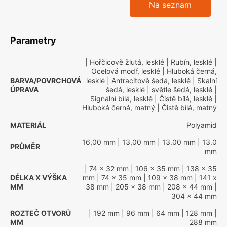
Na seznam
Parametry
| Hořčicově žlutá, lesklé
| Rubín, lesklé
|
Ocelová modř, lesklé
| Hluboká černá,
BARVA/POVRCHOVÁ
lesklé
| Antracitově šedá, lesklé
| Skalní
ÚPRAVA
šedá, lesklé
| světle šedá, lesklé
|
Signální bílá, lesklé
| Čistě bílá, lesklé
|
Hluboká černá, matný
| Čistě bílá, matný
MATERIÁL
Polyamid
16,00 mm
| 13,00 mm
| 13.00 mm
| 13.0
PRŮMĚR
mm
| 74 x 32 mm
| 106 x 35 mm
| 138 x 35
DÉLKA X VÝŠKA
mm
| 74 x 35 mm
| 109 x 38 mm
| 141 x
MM
38 mm
| 205 x 38 mm
| 208 x 44 mm
|
304 x 44 mm
ROZTEČ OTVORŮ
| 192 mm
| 96 mm
| 64 mm
| 128 mm
|
MM
288 mm