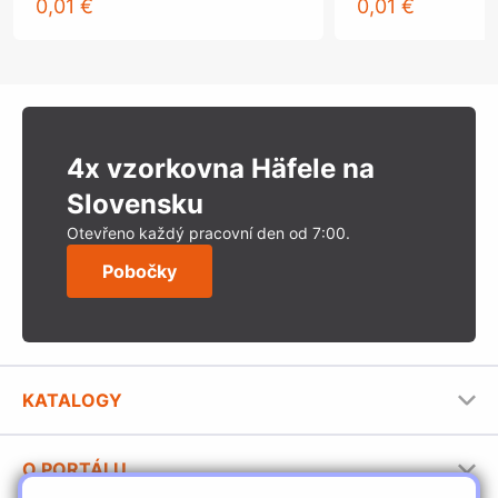
0,01 €
0,01 €
4x vzorkovna Häfele na
Slovensku
Otevřeno každý pracovní den od 7:00.
Pobočky
KATALOGY
Nábytkové kování Häfele
O PORTÁLU
Stavební katalog Häfele