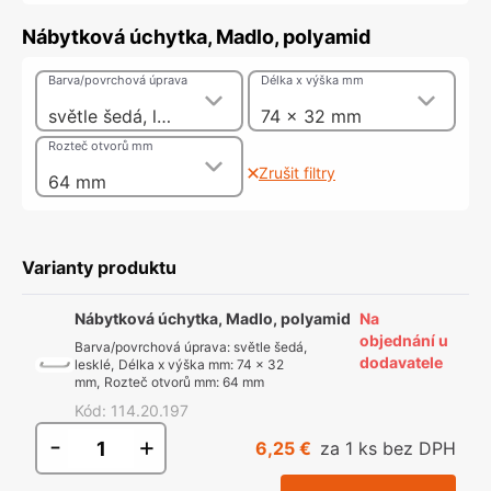
Nábytková úchytka, Madlo, polyamid
Barva/povrchová úprava
Délka x výška mm
světle šedá, lesklé
74 x 32 mm
Rozteč otvorů mm
Zrušit filtry
64 mm
Varianty produktu
Nábytková úchytka, Madlo, polyamid
Na
objednání u
Barva/povrchová úprava
:
světle šedá,
dodavatele
lesklé
,
Délka x výška mm
:
74 x 32
mm
,
Rozteč otvorů mm
:
64 mm
Kód
:
114.20.197
-
+
6,25 €
za 1 ks bez DPH