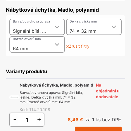
Nábytková úchytka, Madlo, polyamid
Barva/povrchová úprava
Délka x výška mm
Signální bílá, lesklé
74 x 32 mm
Rozteč otvorů mm
Zrušit filtry
64 mm
Varianty produktu
Nábytková úchytka, Madlo, polyamid
Na
objednání u
Barva/povrchová úprava
:
Signální bílá,
dodavatele
lesklé
,
Délka x výška mm
:
74 x 32
mm
,
Rozteč otvorů mm
:
64 mm
Kód
:
114.20.198
-
+
6,46 €
za 1 ks bez DPH