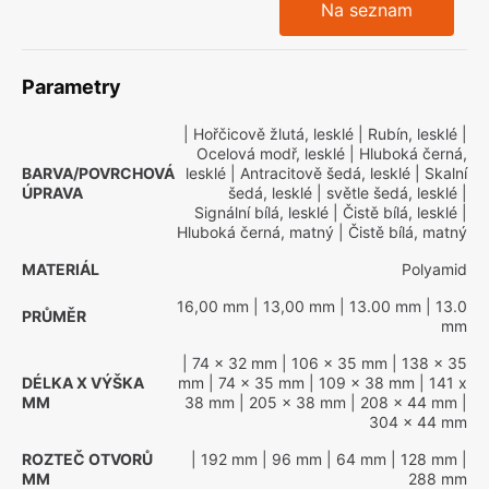
Na seznam
Parametry
| Hořčicově žlutá, lesklé
| Rubín, lesklé
|
Ocelová modř, lesklé
| Hluboká černá,
BARVA/POVRCHOVÁ
lesklé
| Antracitově šedá, lesklé
| Skalní
ÚPRAVA
šedá, lesklé
| světle šedá, lesklé
|
Signální bílá, lesklé
| Čistě bílá, lesklé
|
Hluboká černá, matný
| Čistě bílá, matný
MATERIÁL
Polyamid
16,00 mm
| 13,00 mm
| 13.00 mm
| 13.0
PRŮMĚR
mm
| 74 x 32 mm
| 106 x 35 mm
| 138 x 35
DÉLKA X VÝŠKA
mm
| 74 x 35 mm
| 109 x 38 mm
| 141 x
MM
38 mm
| 205 x 38 mm
| 208 x 44 mm
|
304 x 44 mm
ROZTEČ OTVORŮ
| 192 mm
| 96 mm
| 64 mm
| 128 mm
|
MM
288 mm