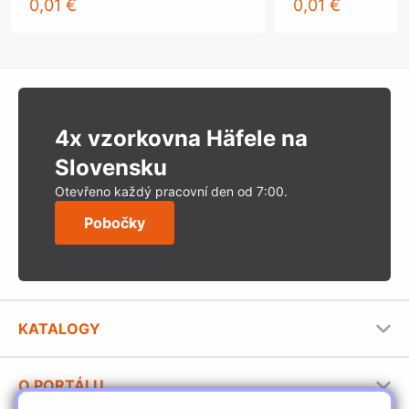
0,01 €
0,01 €
4x vzorkovna Häfele na
Slovensku
Otevřeno každý pracovní den od 7:00.
Pobočky
KATALOGY
Nábytkové kování Häfele
O PORTÁLU
Stavební katalog Häfele